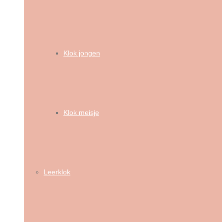
Klok jongen
Klok meisje
Leerklok