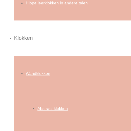
Hippe leerklokken in andere talen
Klokken
Wandklokken
Abstract klokken