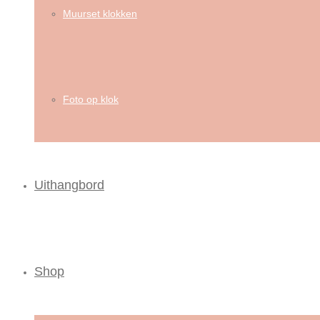
Muurset klokken
Foto op klok
Uithangbord
Shop