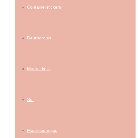
Containerstickers
Deurbordjes
Muurcirkels
Set
Muurbloempjes