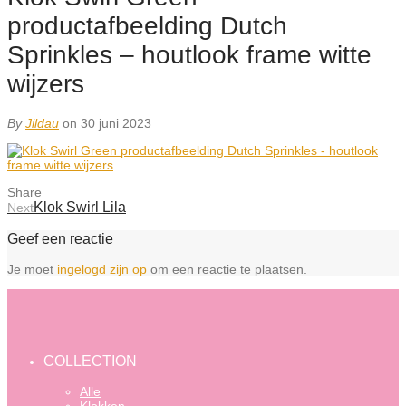
productafbeelding Dutch
Sprinkles – houtlook frame witte
wijzers
By
Jildau
on 30 juni 2023
Share
Klok Swirl Lila
Next
Geef een reactie
Je moet
ingelogd zijn op
om een reactie te plaatsen.
COLLECTION
Alle