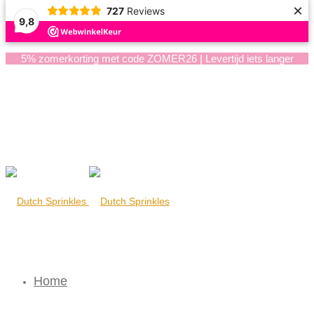
×
727
Reviews
9,8
5% zomerkorting met code ZOMER26 | Levertijd iets langer
Home