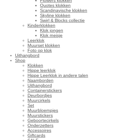
Flowers klokken
Quotes klokken
Scandinavische klokken
Skyline klokken
Swirl & Blocks collectie
Kinderklokken
Klok jongen
Klok meisje
Leerklok
Muurset klokken
Foto op klok
Uithangbord
Shop
Klokken
Hippe leerklok
Hippe Leerklok in andere talen
Naamborden
Uithangbord
Containerstickers
Deurbordjes
Muurcirkels
Set
Muurbloempjes
Muurstickers
Geboortecirkels
Onderzetters
Accessoires
Giftcards