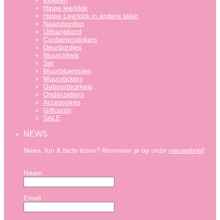
Klokken
Hippe leerklok
Hippe Leerklok in andere talen
Naamborden
Uithangbord
Containerstickers
Deurbordjes
Muurcirkels
Set
Muurbloempjes
Muurstickers
Geboortecirkels
Onderzetters
Accessoires
Giftcards
SALE
NEWS
News, fun & facts lezen? Abonneer je op onze
nieuwsbrief
:
Naam
Email