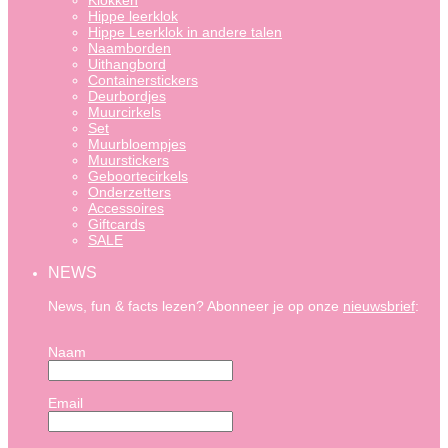
Klokken
Hippe leerklok
Hippe Leerklok in andere talen
Naamborden
Uithangbord
Containerstickers
Deurbordjes
Muurcirkels
Set
Muurbloempjes
Muurstickers
Geboortecirkels
Onderzetters
Accessoires
Giftcards
SALE
NEWS
News, fun & facts lezen? Abonneer je op onze
nieuwsbrief
:
Naam
Email