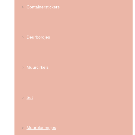
Containerstickers
Deurbordjes
Muurcirkels
Set
Muurbloempjes