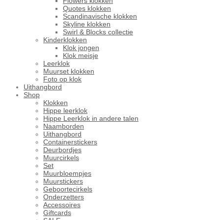
Flowers klokken
Quotes klokken
Scandinavische klokken
Skyline klokken
Swirl & Blocks collectie
Kinderklokken
Klok jongen
Klok meisje
Leerklok
Muurset klokken
Foto op klok
Uithangbord
Shop
Klokken
Hippe leerklok
Hippe Leerklok in andere talen
Naamborden
Uithangbord
Containerstickers
Deurbordjes
Muurcirkels
Set
Muurbloempjes
Muurstickers
Geboortecirkels
Onderzetters
Accessoires
Giftcards