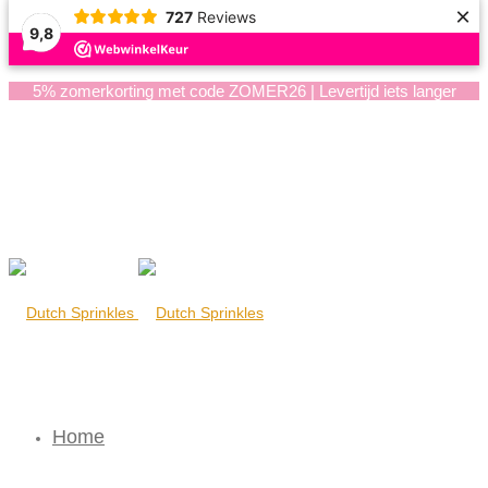
×
727
Reviews
9,8
5% zomerkorting met code ZOMER26 | Levertijd iets langer
Home