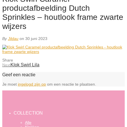
productafbeelding Dutch
Sprinkles – houtlook frame zwarte
wijzers
By
Jildau
on 30 juni 2023
Share
Klok Swirl Lila
Next
Geef een reactie
Je moet
ingelogd zijn op
om een reactie te plaatsen.
COLLECTION
Alle