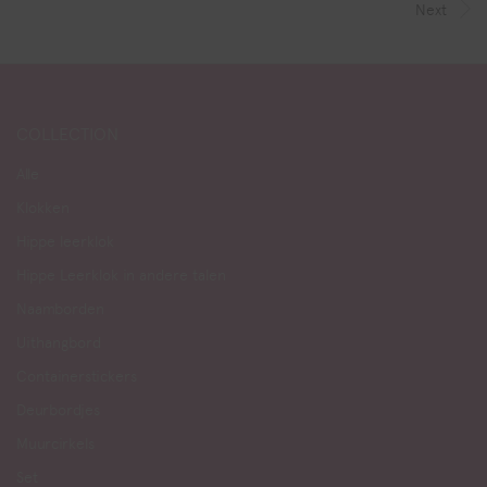
Next
COLLECTION
Alle
Klokken
Hippe leerklok
Hippe Leerklok in andere talen
Naamborden
Uithangbord
Containerstickers
Deurbordjes
Muurcirkels
Set