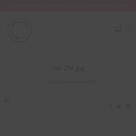
5% zomerkorting met code ZOMER26 | Levertijd iets langer
0
-W-ZW.jpg
By
on 24 december 2017