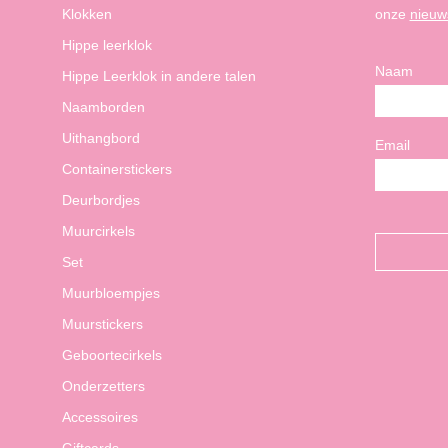
Klokken
onze
nieuw
Hippe leerklok
Naam
Hippe Leerklok in andere talen
Naamborden
Uithangbord
Email
Containerstickers
Deurbordjes
Muurcirkels
Set
Muurbloempjes
Muurstickers
Geboortecirkels
Onderzetters
Accessoires