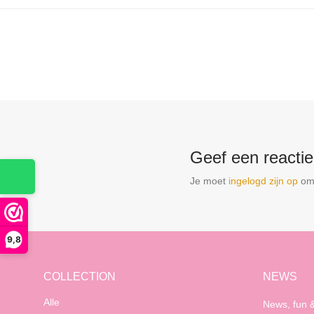
Geef een reactie
Je moet
ingelogd zijn op
om 
9,8
COLLECTION
NEWS
Alle
News, fun &