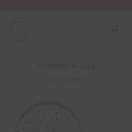
5% zomerkorting met code ZOMER26 | Levertijd iets langer
0
170290130-W-G.jpg
By
on 24 december 2017