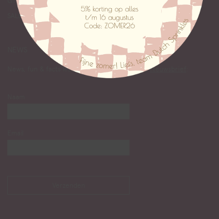
Giftcards
SALE
NEWS
News, fun & facts lezen? Abonneer je op onze
nieuwsbrief
:
Naam
Email