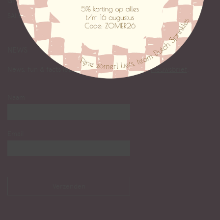
Giftcards
SALE
NEWS
News, fun & facts lezen? Abonneer je op onze
nieuwsbrief
:
Naam
Email