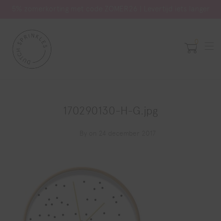
5% zomerkorting met code ZOMER26 | Levertijd iets langer
0
170290130-H-G.jpg
By
on 24 december 2017