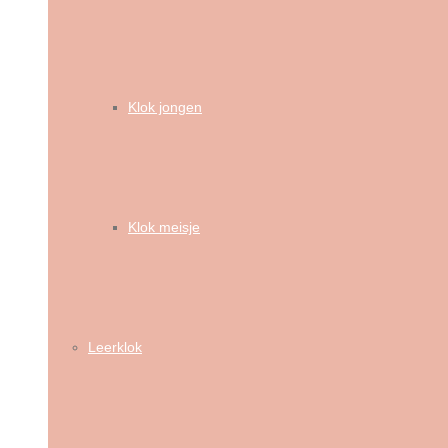
Klok jongen
Klok meisje
Leerklok