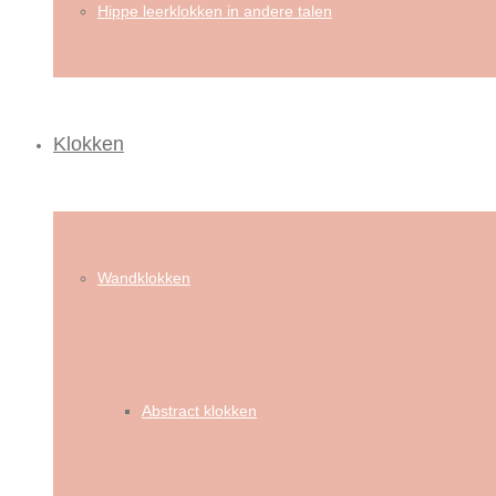
Hippe leerklokken in andere talen
Klokken
Wandklokken
Abstract klokken