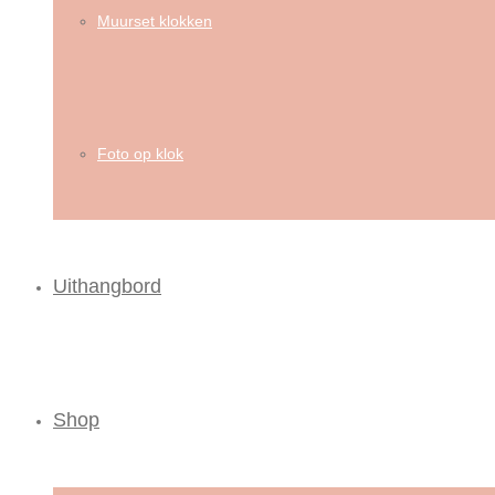
Muurset klokken
Foto op klok
Uithangbord
Shop