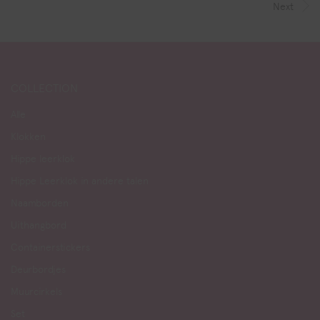
Next
COLLECTION
Alle
Klokken
Hippe leerklok
Hippe Leerklok in andere talen
Naamborden
Uithangbord
Containerstickers
Deurbordjes
Muurcirkels
Set