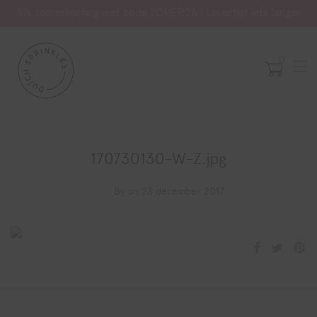
5% zomerkorting met code ZOMER26 | Levertijd iets langer
0
170730130-W-Z.jpg
By
on 23 december 2017