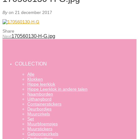
By
on 21 december 2017
Share
170560130-H-G.jpg
Next
COLLECTION
Alle
Klokken
Hippe leerklok
Hippe Leerklok in andere talen
Naamborden
Uithangbord
Containerstickers
Deurbordjes
Muurcirkels
Set
Muurbloempjes
Muurstickers
Geboortecirkels
Onderzetters