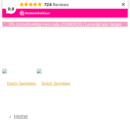
×
724
Reviews
9,8
5% zomerkorting met code ZOMER26 | Levertijd iets langer
Home