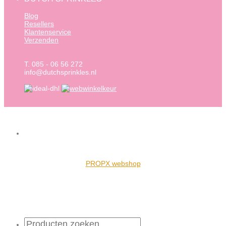
Blog
Resellers
Klantenservice
Verzenden
T. 085 - 06 56 272
info@dutchsprinkles.nl
PROPX webshop