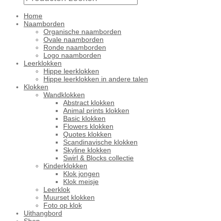
Home
Naamborden
Organische naamborden
Ovale naamborden
Ronde naamborden
Logo naamborden
Leerklokken
Hippe leerklokken
Hippe leerklokken in andere talen
Klokken
Wandklokken
Abstract klokken
Animal prints klokken
Basic klokken
Flowers klokken
Quotes klokken
Scandinavische klokken
Skyline klokken
Swirl & Blocks collectie
Kinderklokken
Klok jongen
Klok meisje
Leerklok
Muurset klokken
Foto op klok
Uithangbord
Shop