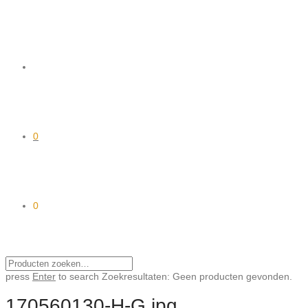
0
0
press
Enter
to search
Zoekresultaten:
Geen producten gevonden.
170560130-H-G.jpg