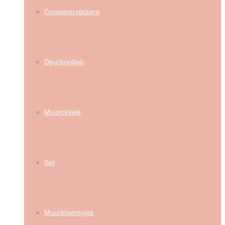
Containerstickers
Deurbordjes
Muurcirkels
Set
Muurbloempjes