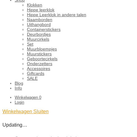
Klokken
Hippe leerklok
Hippe Leerklok in andere talen
Naamborden
Uithangbord
Containerstickers
Deurbordjes
Muurcirkels
Set
Muurbloempjes
Muurstickers
Geboortecirkels
Onderzetters
Accessoires
Giftcards
SALE
Blog
Info
Winkelwagen
0
Login
Winkelwagen
Sluiten
Updating…