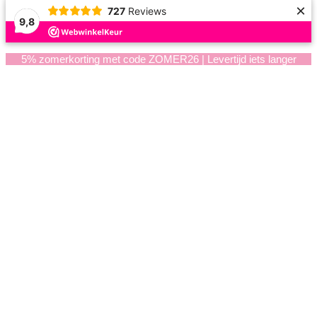
×
727
Reviews
9,8
5% zomerkorting met code ZOMER26 | Levertijd iets langer