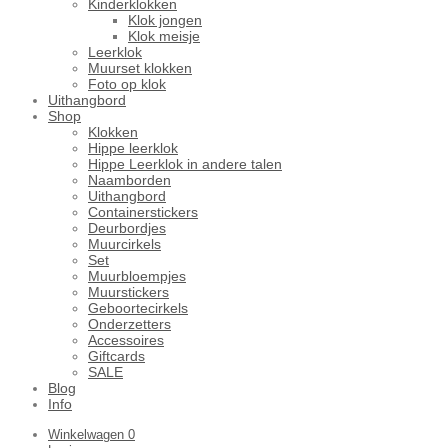
Kinderklokken
Klok jongen
Klok meisje
Leerklok
Muurset klokken
Foto op klok
Uithangbord
Shop
Klokken
Hippe leerklok
Hippe Leerklok in andere talen
Naamborden
Uithangbord
Containerstickers
Deurbordjes
Muurcirkels
Set
Muurbloempjes
Muurstickers
Geboortecirkels
Onderzetters
Accessoires
Giftcards
SALE
Blog
Info
Winkelwagen
0