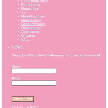
Containerstickers
Deurbordjes
Muurcirkels
Set
Muurbloempjes
Muurstickers
Geboortecirkels
Onderzetters
Accessoires
Giftcards
SALE
NEWS
News, fun & facts lezen? Abonneer je op onze
nieuwsbrief
:
Naam
Email
SOCIAL MEDIA