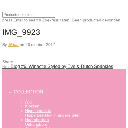
press
Enter
to search
Zoekresultaten:
Geen producten gevonden.
IMG_9923
By
Jildau
on 26 oktober 2017
Share
Blog #6: Winactie Styled by Eve & Dutch Sprinkles
Next
COLLECTION
Alle
Klokken
Hippe leerklok
Hippe Leerklok in andere talen
Naamborden
Uithangbord