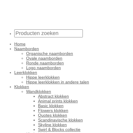
Home
Naamborden
Organische naamborden
Ovale naamborden
Ronde naamborden
Logo naamborden
Leerklokken
Hippe leerklokken
Hippe leerklokken in andere talen
Klokken
Wandklokken
Abstract klokken
Animal prints klokken
Basic klokken
Flowers klokken
Quotes klokken
Scandinavische klokken
Skyline klokken
Swirl & Blocks collectie