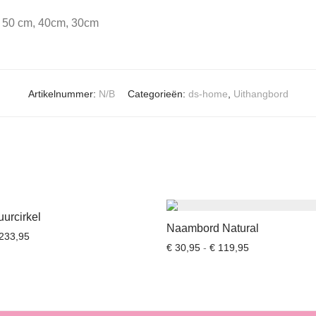
50 cm, 40cm, 30cm
Artikelnummer:
N/B
Categorieën:
ds-home
,
Uithangbord
urcirkel
Naambord Natural
Prijsklasse: € 19,95 tot € 233,95
233,95
Prijsklasse: € 
€
30,95
-
€
119,95