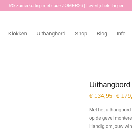
5% zomerkorting met code ZOMER26 | Levertijd iets langer
Klokken
Uithangbord
Shop
Blog
Info
Uithangbord
€
134,95
€
179
-
Met het uithangbord
op de gevel monteren
Handig om jouw winke