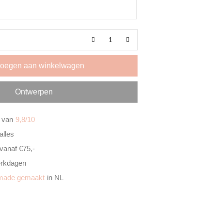
oegen aan winkelwagen
Ontwerpen
 van
9,8/10
alles
vanaf €75,-
rkdagen
made gemaakt
in NL