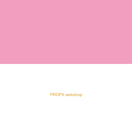
PROPX webshop
Close
this