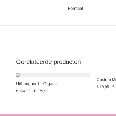
Formaat
Gerelateerde producten
Custom Mu
Uithangbord – Organic
€
19,95
-
€
Prijsklasse: € 134,95 tot € 179,95
€
134,95
-
€
179,95