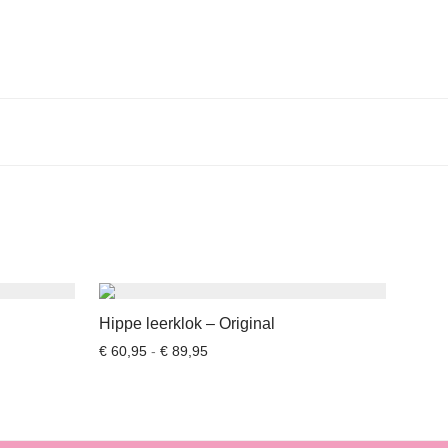
Hippe leerklok – Original
30,95 tot € 119,95
Prijsklasse: € 60,95 tot € 89,95
€
60,95
-
€
89,95