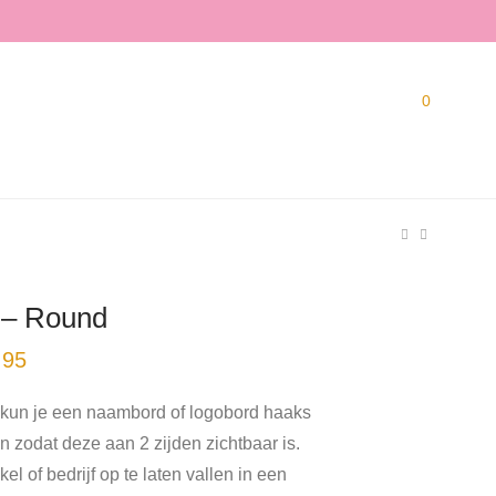
0
 – Round
Prijsklasse:
,95
€ 134,95
tot
€ 179,95
 kun je een naambord of logobord haaks
 zodat deze aan 2 zijden zichtbaar is.
l of bedrijf op te laten vallen in een