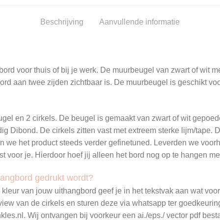
Beschrijving
Aanvullende informatie
ord voor thuis of bij je werk. De muurbeugel van zwart of wit met
rd aan twee zijden zichtbaar is. De muurbeugel is geschikt voor
ugel en 2 cirkels. De beugel is gemaakt van zwart of wit gepoe
g Dibond. De cirkels zitten vast met extreem sterke lijm/tape. 
n we het product steeds verder gefinetuned. Leverden we voorh
 voor je. Hierdoor hoef jij alleen het bord nog op te hangen m
thangbord gedrukt wordt?
leur van jouw uithangbord geef je in het tekstvak aan wat voor 
view van de cirkels en sturen deze via whatsapp ter goedkeurin
es.nl. Wij ontvangen bij voorkeur een ai./eps./ vector pdf best