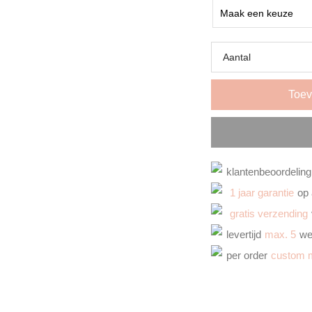
Aantal
Toev
klantenbeoordeling
1 jaar garantie
op 
gratis verzending
levertijd
max. 5
we
per order
custom 