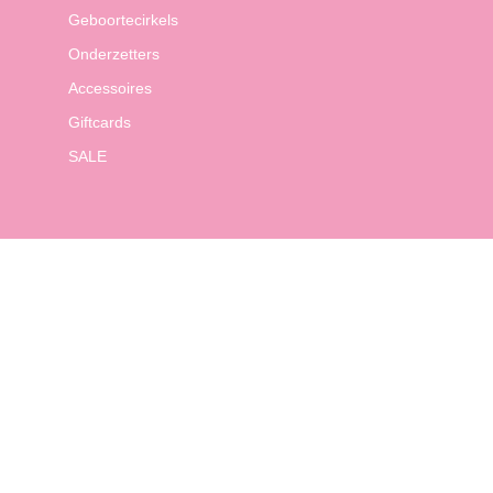
Geboortecirkels
Onderzetters
Accessoires
Giftcards
SALE