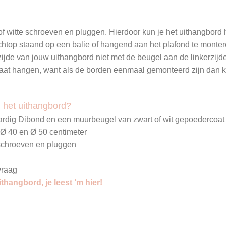
 of witte schroeven en pluggen. Hierdoor kun je het uithangbor
chtop staand op een balie of hangend aan het plafond te montere
ijde van jouw uithangbord niet met de beugel aan de linkerzijd
gaat hangen, want als de borden eenmaal gemonteerd zijn dan 
n het uithangbord?
aardig Dibond en een muurbeugel van zwart of wit gepoedercoat
Ø 40 en Ø 50
centimeter
e schroeven en pluggen
vraag
hangbord, je leest ‘m hier!