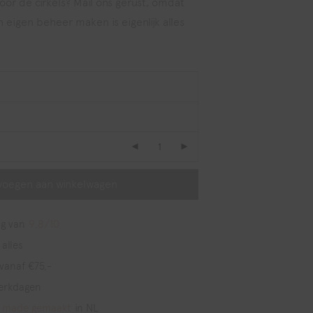
or de cirkels? Mail ons gerust, omdat
n eigen beheer maken is eigenlijk alles
voegen aan winkelwagen
g van
9,8/10
 alles
vanaf €75,-
erkdagen
 made gemaakt
in NL