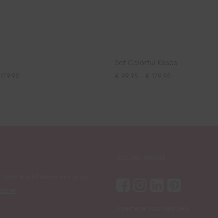
Set Colorful Kisses
Prijsklasse: € 99,95 tot € 179,95
Prijsklasse: € 9
179,95
€
99,95
-
€
179,95
SOCIAL MEDIA
 facts lezen? Abonneer je op
sbrief
:
Algemene voorwaarden