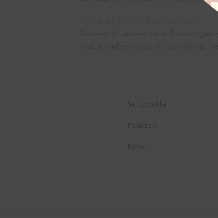
Wat is de levertijd van een set?
De levertijd van een set is 5 werkdagen n
mailtje met een track & trace link van 
Set grootte
Kwaliteit
Kleur