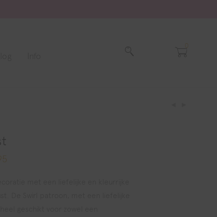
0
log
Info
st
95
Prijsklasse:
€ 114,95
tot
€ 205,95
ratie met een liefelijke en kleurrijke
Dust. De Swirl patroon, met een liefelijke
t heel geschikt voor zowel een