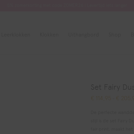
5% zomerkorting met code ZOMER26 | Levertijd iets langer
Leerklokken
Klokken
Uithangbord
Shop
B
Set Fairy Du
€
114,95
€
205,
-
De perfecte wanddeco
stijl is de set Fairy 
fair print, maakt he