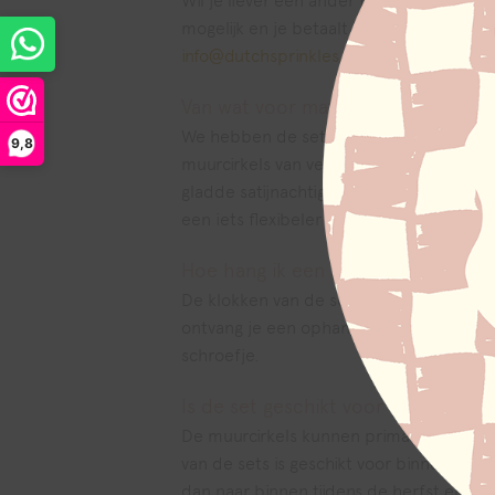
Wil je liever een ander formaat of heb 
mogelijk en je betaalt geen meerprijs (te
info@dutchsprinkles.nl.
Van wat voor materiaal zijn sets g
We hebben de sets in 2 kwaliteiten: een 
9,8
muurcirkels van verschillende materiale
gladde satijnachtige toplaag voor een o
een iets flexibeler materiaal wat iets k
Hoe hang ik een set op?
De klokken van de sets hebben aan de ac
ontvang je een ophangsetje. Deze ophan
schroefje.
Is de set geschikt voor buitengebru
De muurcirkels kunnen prima buiten opg
van de sets is geschikt voor binnengeb
dan naar binnen tijdens de herfst en de