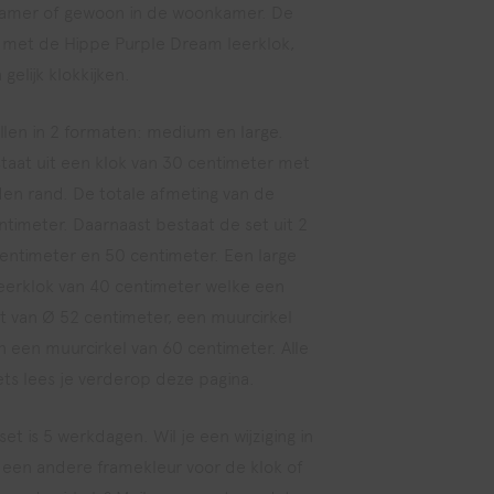
kamer of gewoon in de woonkamer. De
 met de Hippe Purple Dream leerklok,
gelijk klokkijken.
llen in 2 formaten: medium en large.
aat uit een klok van 30 centimeter met
ijden rand. De totale afmeting van de
entimeter. Daarnaast bestaat de set uit 2
centimeter en 50 centimeter. Een large
leerklok van 40 centimeter welke een
t van Ø 52 centimeter, een muurcirkel
 een muurcirkel van 60 centimeter. Alle
ets lees je verderop deze pagina.
set is 5 werkdagen. Wil je een wijziging in
 een andere framekleur voor de klok of