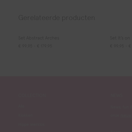
Gerelateerde producten
Set Abstract Arches
Set It’s on
Prijsklasse: € 99,95 tot € 179,95
€
99,95
-
€
179,95
€
99,95
-
€
COLLECTION
NEWS
Alle
News, fun &
Klokken
onze
nieuw
Hippe leerklok