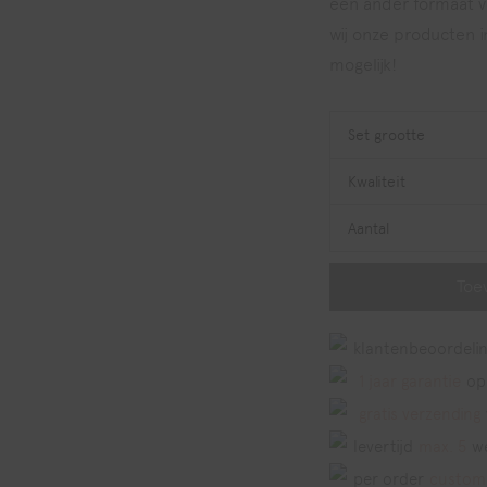
een ander formaat vo
wij onze producten i
mogelijk!
Set grootte
Kwaliteit
Aantal
Toe
klantenbeoordelin
1 jaar garantie
op
gratis verzending
levertijd
max. 5
w
per order
custom