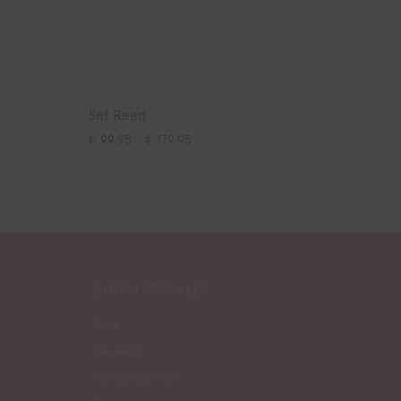
Set Reed
9,95 tot € 179,95
Prijsklasse: € 99,95 tot € 179,95
€
99,95
-
€
179,95
DUTCH SPRINKLES
Blog
Resellers
Klantenservice