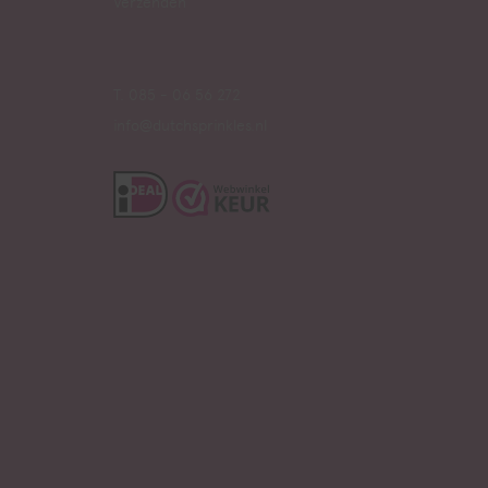
Verzenden
T. 085 - 06 56 272
info@dutchsprinkles.nl