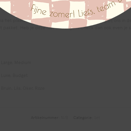
a het plaatsen van jouw bestelling. Als de bestelling bij ons in 
het pakket. Heb je deze niet ontvangen? Check dan ook even je 
Large, Medium
Luxe, Budget
Bruin, Lila, Oker, Roze
Artikelnummer:
N/B
Categorie:
Set