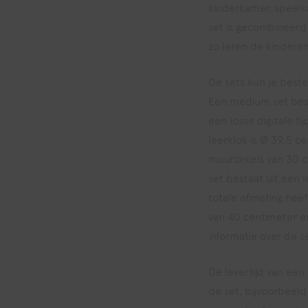
kinderkamer, speel
set is gecombineerd
zo leren de kinderen 
De sets kun je beste
Een medium set best
een losse digitale t
leerklok is Ø 39,5 c
muurcirkels van 30 
set bestaat uit een 
totale afmeting heef
van 40 centimeter en
informatie over de s
De levertijd van een 
de set, bijvoorbeeld