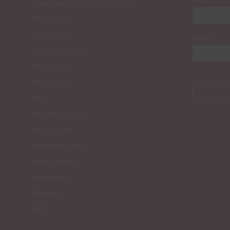
Naam
Hippe Leerklok in andere talen
Naamborden
Uithangbord
Email
Containerstickers
Deurbordjes
Muurcirkels
Set
Muurbloempjes
Muurstickers
Geboortecirkels
Onderzetters
Accessoires
Giftcards
SALE