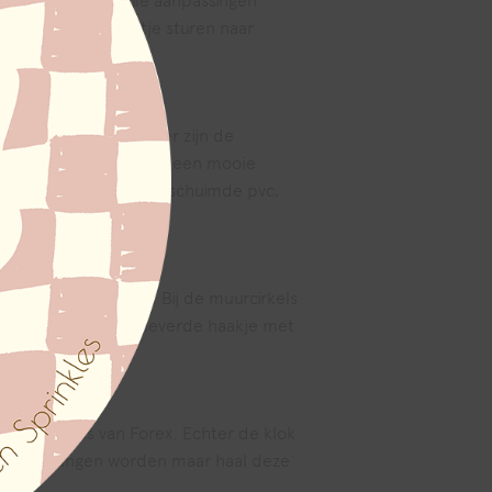
eer hebben zijn alle aanpassingen
gen kun je een mailtje sturen naar
e qua kwaliteit, echter zijn de
aluminium materiaal met een mooie
emaakt van Forex een geschuimde pvc,
jker.
oef/spijker/haakje. Bij de muurcirkels
je op aan het meegeleverde haakje met
 de cirkels van Forex. Echter de klok
prima gehangen worden maar haal deze