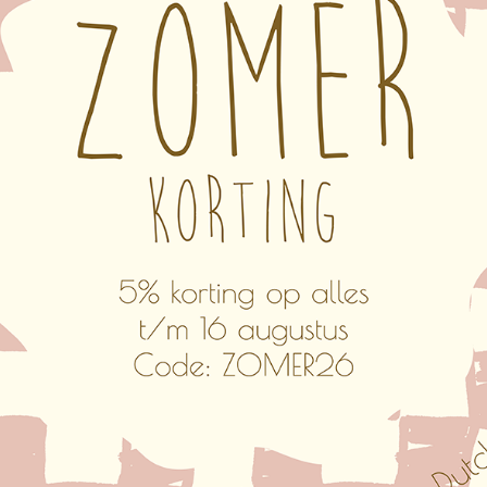
je andere wensen? Dat kan! Omdat wij de productie in eigen beh
nzij je voor een groter formaat kiest natuurlijk). Voor aanpassin
emaakt?
luxe en een budget set. De klokken van beide sets zijn hetzelfd
n. Het materiaal van de luxe sets is gemaakt van Dibond, een 
ptimale drukkwaliteit. De muurcirkels van de budget set zijn g
ras en deukgevoeliger is dan Dibond, maar qua budget aantrekkeli
hterzijde een uitsparing geschikt om op te hangen aan een schr
gsetjes plak je aan de achterzijde van de muurcirkel en hang 
ik?
ehangen worden. De cirkels van Dibond gaan wel langer mee dan
ruik niet voor buitengebruik. Onder een overkapping kan deze 
 winterperiodes.