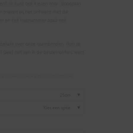
en? Je kunt ook kiezen voor
‘doorgaan
an maken wij het ontwerp met de
en en het huisnummer zoals het
 details over onze naamborden. Heb je
 Geef het aan in de bestelnotities, want
ina lees je alle productinformatie!
25cm
Kies een optie