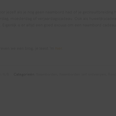
r jezelf als je nog geen naambord had of je gezinsuitbreiding
derdag, moederdag of verjaardagscadeau. Ook als huwelijkscad
 Eigenlijk is er altijd een goed excuus om een naambord cadea
reven we een blog, je leest ‘m
hier
.
r:
N/B
Categorieën:
Naamborden
,
Naamborden zelf ontwerpen
,
Rond