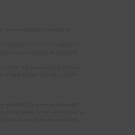
oor om hun naambord te kitten of
le schroefjes in kleur bij je naambord
roeven en een sierdopje, je naambord
d zonder dat de bevestiging zichtbaar
 af staat wat een luxe effect geeft.
cm en 80cm. Wil je een andere maat?
jk om de boorgaten op een andere plek te
 je muur ook voor je nieuwe naambord