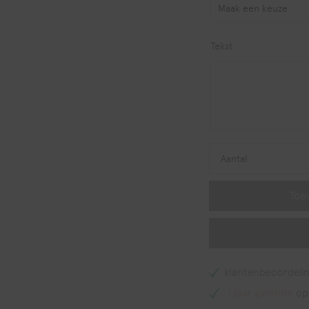
Tekst
Aantal
Toe
klantenbeoordelin
1 jaar garantie
op