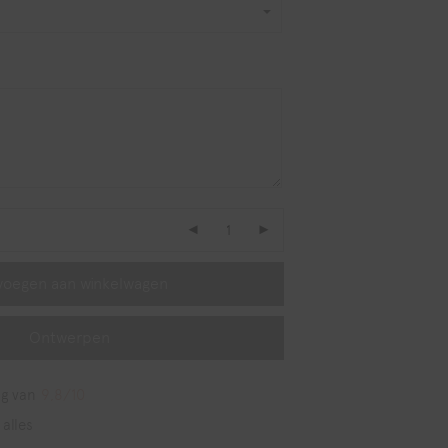
voegen aan winkelwagen
Ontwerpen
g van
9,8/10
 alles