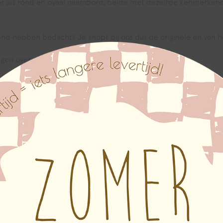
r als rond en ovaal naambord, beide met dezelfde kenmerkende
nd hebben bedacht? Je shopt bij ons dus de originele én van ho
ragen over onze naamborden.
s of bedrijf aan de gevel, poort of schutting hangt om te laten z
mmer is. Na de cirkel trend in interieurs hebben wij de cirkels
dus de originele ronde, organische en ovale naamborden van hog
ambord?
euren op aanvraag mogelijk
prijs
chroefjes in kleur (gratis), afstandhouders of zonder boorgaten