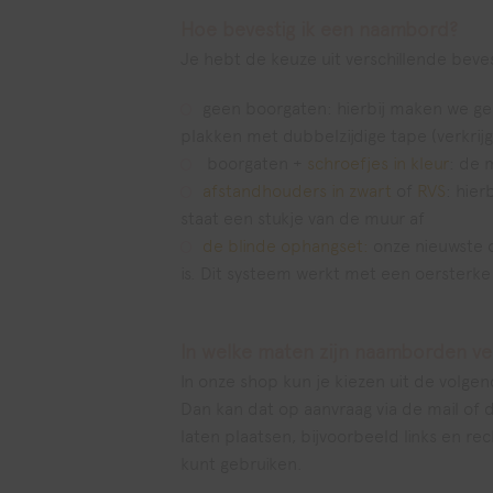
Hoe bevestig ik een naambord?
Je hebt de keuze uit verschillende beves
geen boorgaten: hierbij maken we ge
plakken met dubbelzijdige tape (verkrij
boorgaten +
schroefjes in kleur
: de 
afstandhouders in zwart
of
RVS
: hie
staat een stukje van de muur af
de blinde ophangset:
onze nieuwste o
is. Dit systeem werkt met een oersterke
In welke maten zijn naamborden ver
In onze shop kun je kiezen uit de vol
Dan kan dat op aanvraag via de mail of 
laten plaatsen, bijvoorbeeld links en r
kunt gebruiken.