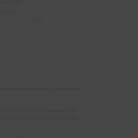
vanaf €75,-
erkdagen
 made gemaakt
in NL
ijnen en warme tinten zorgen voor een
dig materiaal met een hoogwaardige
n duurzaam en onderhoudsvriendelijk