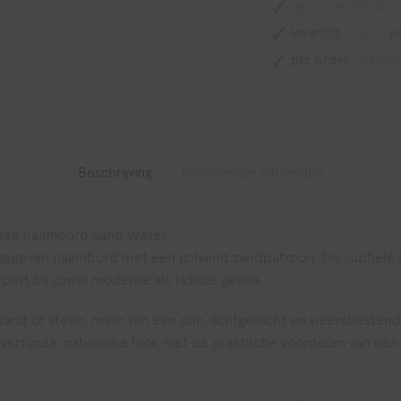
gratis verzending
levertijd
max. 5
w
per order
custom
Beschrijving
Aanvullende informatie
ulaire naambord Sand Waves.
rmgegeven naambord met een golvend zandpatroon. De subtiele l
t past bij zowel moderne als tijdloze gevels.
zand of steen, maar van een dun, lichtgewicht en weersbesten
verfijnde, natuurlijke look met de praktische voordelen van ee