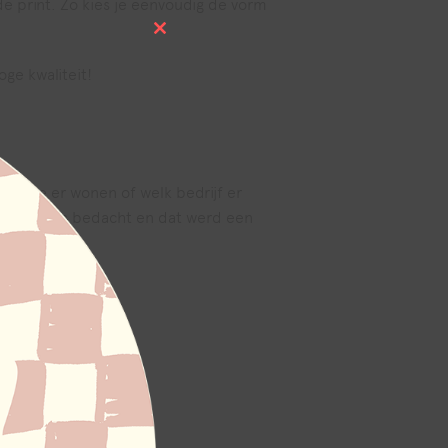
 print. Zo kies je eenvoudig de vorm
Close
this
module
ge kwaliteit!
ien wie er wonen of welk bedrijf er
 voor buiten bedacht en dat werd een
e kwaliteit.
 en bevestiging