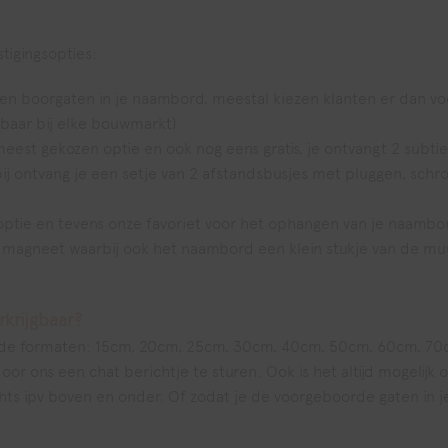
tigingsopties:
en boorgaten in je naambord, meestal kiezen klanten er dan v
gbaar bij elke bouwmarkt)
meest gekozen optie en ook nog eens gratis, je ontvangt 2 subtie
rbij ontvang je een setje van 2 afstandsbusjes met pluggen, sch
ptie en tevens onze favoriet voor het ophangen van je naambor
 magneet waarbij ook het naambord een klein stukje van de muur
krijgbaar?
gende formaten: 15cm, 20cm, 25cm, 30cm, 40cm, 50cm, 60cm, 70
door ons een chat berichtje te sturen. Ook is het altijd mogeli
echts ipv boven en onder. Of zodat je de voorgeboorde gaten in