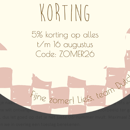
aardig Dibond en verkrijgbaar in elk gewenst formaat. Dibond i
nummer van mijn bestelling door?
en, na het kiezen van de optie ‘zelf online ontwerpen’ ga je aa
ren, de kleur van het naambord kiezen en symbolen en mooie fi
ezen voor ‘doorgaan zonder ontwerp’. Wij maken dan jouw ontwer
isnummer, de namen en eventueel extra wensen in.
 zie ik dan een voorbeeld?
 naambord zo op als het gekozen naambord. Wil je nog iets ande
iew wilt ontvangen. Wij sturen je dan een digitaal voorbeeld t
 dus let goed op dat je het juiste 06-nummer invult. Maximaal 
len we in overleg een toeslag berekenen.