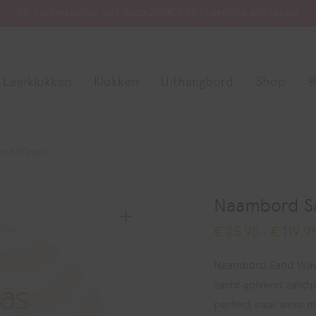
5% zomerkorting met code ZOMER26 | Levertijd iets langer
Leerklokken
Klokken
Uithangbord
Shop
B
and Waves
Naambord S
€
25,95
€
119,9
-
Naambord Sand Waves
zacht golvend zand
perfect naar wens m