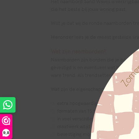
Het naambord Sand Waves is verkrijgbaa
die het beste bij jouw woning past.
Wist je dat wij de ronde naamborden tre
Hieronder lees je de meest gestelde v
Wat zijn naamborden?
Naamborden zijn borden die je bij je hui
gevestigd is en eventueel wat het huisnu
ware trend. Als trendsetters maken wij 
Wat zijn de eigenschappen van een na
extra hoogwaardige bedrukking
formaten van 15 t/m 80 centimeter
in veel verschillende kleuren, ook kl
maatwerk altijd mogelijk, zonder meer
9,8
bevestiging mogelijkheden: subtiele s