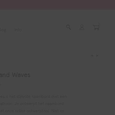
0
log
Info
and Waves
5
Prijsklasse:
€ 25,95
tot
€ 119,95
 is het stijlvolle naambord met een
patroon. Je ontwerpt het naambord
et onze online ontwerptool. Niet zo