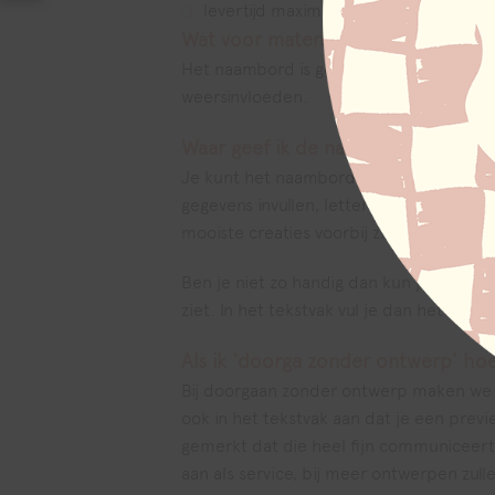
levertijd maximaal 5 werkdagen
Wat voor materiaal is het?
Het naambord is gemaakt van extra hoogw
weersinvloeden.
Waar geef ik de namen en het huis
Je kunt het naambord zelf online ontwerp
gegevens invullen, lettertypes verande
mooiste creaties voorbij zien komen!
Ben je niet zo handig dan kun je ook ki
ziet. In het tekstvak vul je dan het hu
Als ik ‘doorga zonder ontwerp’ hoe
Bij doorgaan zonder ontwerp maken we je
ook in het tekstvak aan dat je een prev
gemerkt dat die heel fijn communiceert,
aan als service, bij meer ontwerpen zul