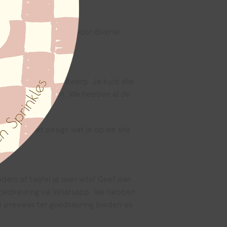
s uitermate geschikt voor diverse
n de slag met je ontwerp. Je kunt alle
guurtjes toevoegen. We hebben al de
p zoals het design wat je op de site
rs of twijfel je over iets? Geef dan
er goedkeuring via Whatsapp. We hebben
3 previews ter goedkeuring bieden wij