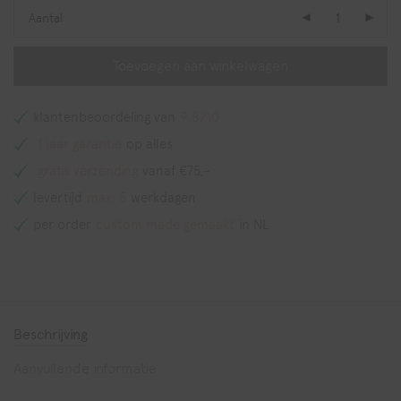
Aantal
Toevoegen aan winkelwagen
klantenbeoordeling van
9,8/10
1 jaar garantie
op alles
gratis verzending
vanaf €75,-
levertijd
max. 5
werkdagen
per order
custom made gemaakt
in NL
Beschrijving
Aanvullende informatie