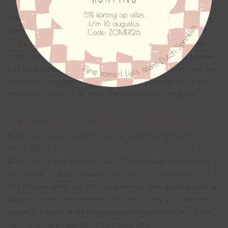
afstandhouders in zwart
of
RVS
: hierbij ontvang je een
setje van 2 afstandsbusjes met pluggen, schroeven en een
sierdopje, je naambord staat een stukje van de muur af
de blinde ophangset:
onze nieuwste optie en tevens
onze favoriet voor het ophangen van je naambord zonder
dat de bevestiging zichtbaar is. Dit systeem werkt met een
oersterke magneet waarbij ook het naambord een klein
stukje van de muur af staat wat een luxe effect geeft.
In welke maten zijn naamborden verkrijgbaar?
In onze shop kun je kiezen uit de volgende formaten:
15cm, 20cm, 25cm, 30cm, 40cm, 50cm, 60cm, 70cm en
80cm. Wil je een andere maat? Dan kan dat op aanvraag
via de mail of door ons een chat berichtje te sturen. Ook is
het altijd mogelijk om de boorgaten op een andere plek te
laten plaatsen, bijvoorbeeld links en rechts ipv boven en
onder. Of zodat je de voorgeboorde gaten in je muur ook
voor je nieuwe naambord kunt gebruiken.