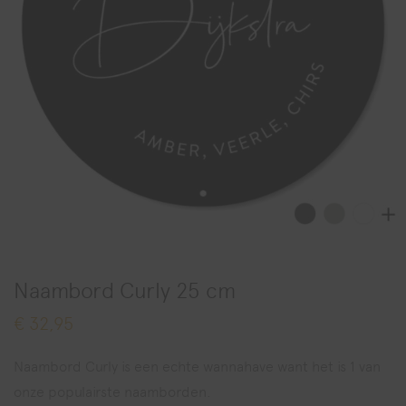
Naambord Curly 25 cm
€
32,95
Naambord Curly is een echte wannahave want het is 1 van
onze populairste naamborden.