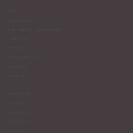
Alle
Klokken
Hippe leerklok
Hippe Leerklok in andere talen
Naamborden
Uithangbord
Containerstickers
Deurbordjes
Muurcirkels
Set
Muurbloempjes
Muurstickers
Geboortecirkels
Onderzetters
Accessoires