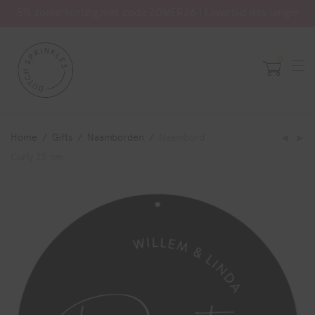
5% zomerkorting met code ZOMER26 | Levertijd iets langer
0
Home
/
Gifts
/
Naamborden
/
Naambord
Curly 25 cm