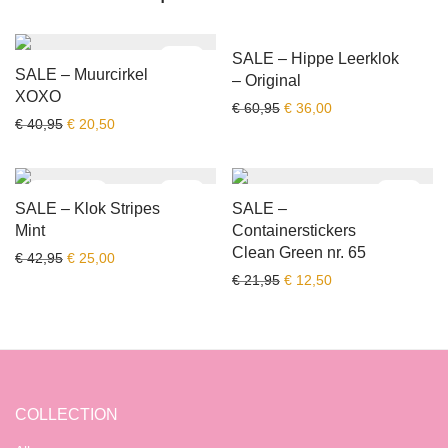
-
50
%
-
41
%
SALE – Hippe Leerklok
SALE – Muurcirkel
– Original
XOXO
Oorspronkelijke prijs was:
Huidige prijs is: € 
€
60,95
€
36,00
Oorspronkelijke prijs was: € 40,95.
Huidige prijs is: € 20,50.
€
40,95
€
20,50
-
42
%
-
43
%
SALE – Klok Stripes
SALE –
Mint
Containerstickers
Clean Green nr. 65
Oorspronkelijke prijs was: € 42,95.
Huidige prijs is: € 25,00.
€
42,95
€
25,00
Oorspronkelijke prijs was:
Huidige prijs is: € 
€
21,95
€
12,50
COLLECTION