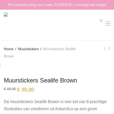
5% zomerkorting met code ZOMER26 | Levertijd iets langer
0
Home
/
Muurstickers
/
Muurstickers Sealife
Brown
Muurstickers Sealife Brown
Oorspronkelijke
Huidige
€
49,95
€
30,00
prijs
prijs
was:
is:
€ 49,95.
€ 30,00.
De muurstickers Sealife Brown is een set van 6 prachtige
illustraties van zeedieren uit Antarctica op een groot