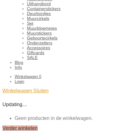
Uithangbord
Containerstickers
Deurbordjes
Muurcirkels
Set
Muurbloempjes
Muurstickers
Geboortecirkels
Onderzetters
Accessoires
Giftcards
SALE
Blog
Info
Winkelwagen
0
Login
Winkelwagen
Sluiten
Updating…
Geen producten in de winkelwagen.
Verder winkelen