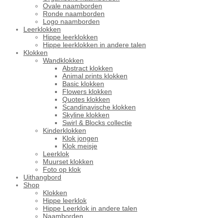
Ovale naamborden
Ronde naamborden
Logo naamborden
Leerklokken
Hippe leerklokken
Hippe leerklokken in andere talen
Klokken
Wandklokken
Abstract klokken
Animal prints klokken
Basic klokken
Flowers klokken
Quotes klokken
Scandinavische klokken
Skyline klokken
Swirl & Blocks collectie
Kinderklokken
Klok jongen
Klok meisje
Leerklok
Muurset klokken
Foto op klok
Uithangbord
Shop
Klokken
Hippe leerklok
Hippe Leerklok in andere talen
Naamborden