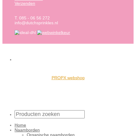
Verzenden
T. 085 - 06 56 272
info@dutchsprinkles.nl
PROPX webshop
Home
Naamborden
Organische naamborden