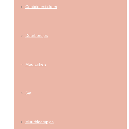
Containerstickers
Deurbordjes
Muurcirkels
Set
Muurbloempjes