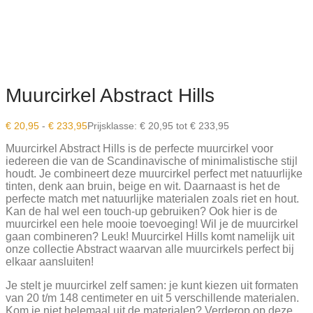
Muurcirkel Abstract Hills
€
20,95
-
€
233,95
Prijsklasse: € 20,95 tot € 233,95
Muurcirkel Abstract Hills is de perfecte muurcirkel voor
iedereen die van de Scandinavische of minimalistische stijl
houdt. Je combineert deze muurcirkel perfect met natuurlijke
tinten, denk aan bruin, beige en wit. Daarnaast is het de
perfecte match met natuurlijke materialen zoals riet en hout.
Kan de hal wel een touch-up gebruiken? Ook hier is de
muurcirkel een hele mooie toevoeging! Wil je de muurcirkel
gaan combineren? Leuk! Muurcirkel Hills komt namelijk uit
onze collectie Abstract waarvan alle muurcirkels perfect bij
elkaar aansluiten!
Je stelt je muurcirkel zelf samen: je kunt kiezen uit formaten
van 20 t/m 148 centimeter en uit 5 verschillende materialen.
Kom je niet helemaal uit de materialen? Verderop op deze