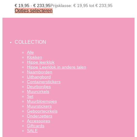
€
19,95
-
€
233,95
Prijsklasse: € 19,95 tot € 233,95
Opties selecteren
COLLECTION
Alle
Klokken
Hippe leerklok
Hippe Leerklok in andere talen
Naamborden
Uithangbord
Containerstickers
Deurbordjes
Muurcirkels
Set
Muurbloempjes
Muurstickers
Geboortecirkels
Onderzetters
Accessoires
Giftcards
SALE