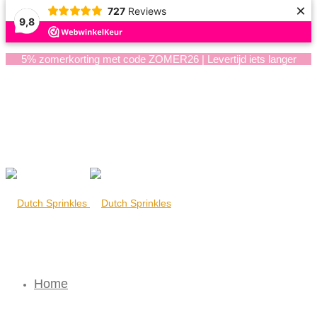
×
727
Reviews
9,8
5% zomerkorting met code ZOMER26 | Levertijd iets langer
Home