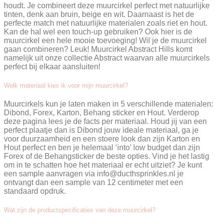
houdt. Je combineert deze muurcirkel perfect met natuurlijke
tinten, denk aan bruin, beige en wit. Daarnaast is het de
perfecte match met natuurlijke materialen zoals riet en hout.
Kan de hal wel een touch-up gebruiken? Ook hier is de
muurcirkel een hele mooie toevoeging! Wil je de muurcirkel
gaan combineren? Leuk! Muurcirkel Abstract Hills komt
namelijk uit onze collectie Abstract waarvan alle muurcirkels
perfect bij elkaar aansluiten!
Welk materiaal kies ik voor mijn muurcirkel?
Muurcirkels kun je laten maken in 5 verschillende materialen:
Dibond, Forex, Karton, Behang sticker en Hout. Verderop
deze pagina lees je de facts per materiaal. Houd jij van een
perfect plaatje dan is Dibond jouw ideale materiaal, ga je
voor duurzaamheid en een stoere look dan zijn Karton en
Hout perfect en ben je helemaal ‘into’ low budget dan zijn
Forex of de Behangsticker de beste opties. Vind je het lastig
om in te schatten hoe het materiaal er echt uitziet? Je kunt
een sample aanvragen via info@ducthsprinkles.nl je
ontvangt dan een sample van 12 centimeter met een
standaard opdruk.
Wat zijn de productspecificaties van deze muurcirkel?