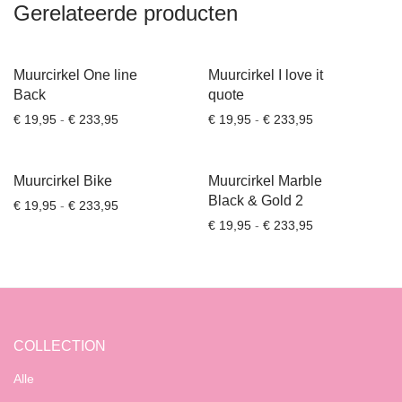
Gerelateerde producten
Muurcirkel One line
Muurcirkel I love it
Back
quote
Prijsklasse: € 19,95 tot € 233,95
Prijsklasse: € 1
€
19,95
-
€
233,95
€
19,95
-
€
233,95
Muurcirkel Bike
Muurcirkel Marble
Black & Gold 2
Prijsklasse: € 19,95 tot € 233,95
€
19,95
-
€
233,95
Prijsklasse: € 1
€
19,95
-
€
233,95
COLLECTION
Alle