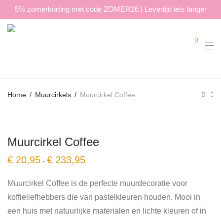
5% zomerkorting met code ZOMER26 | Levertijd iets langer
0
Home
/
Muurcirkels
/
Muurcirkel Coffee
Muurcirkel Coffee
Prijsklasse:
€
20,95
€
233,95
-
€ 20,95
tot
€ 233,95
Muurcirkel Coffee is de perfecte muurdecoratie voor
koffieliefhebbers die van pastelkleuren houden. Mooi in
een huis met natuurlijke materialen en lichte kleuren of in