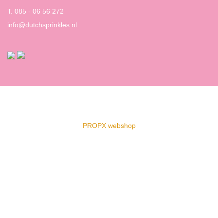
T. 085 - 06 56 272
info@dutchsprinkles.nl
PROPX webshop
Clos
this
modu