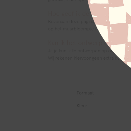
Hoe geef ik de letter door 
Bovenaan deze pagina kun je het formaat
op het muurbloempje mogen plaatsen.
Kan ik het ontwerp ook aan 
Ja je kunt alle ontwerpen op onze site 
Wij rekenen hiervoor geen extra kosten: 
Formaat
Kleur