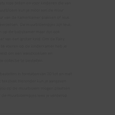
ty roze tinten en voor kinderen die van
muurbloem kun je mooi aan de muur
ur van de kamerkamer plakken of leuk
eerzetten. De muurbloempjes zijn leuk
ten op de babykamer maar zijn ook
er van een groter kind. Om de Fairy
 te voeren op de kinderkamer heb je
kheid om een wandklokken en
e collectie te bestellen.
bestellen in formaten van 20 tot en met
t tekstvak hieronder kun je aangeven
or jou op de muurbloem mogen plaatsen.
r de muurbloempjes lees je verderop