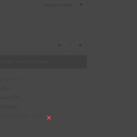
Kies een optie
voegen aan winkelwagen
g van
9,8/10
 alles
vanaf €75,-
erkdagen
 made gemaakt
in NL
Close
this
module