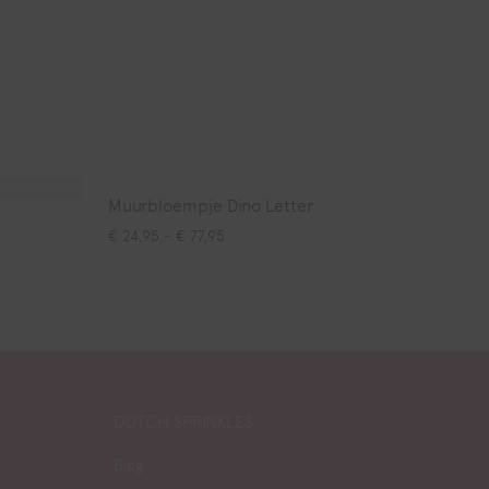
Muurbloempje Dino Letter
Prijsklasse: € 24,95 tot € 77,95
€
24,95
-
€
77,95
,95 tot € 77,95
DUTCH SPRINKLES
Blog