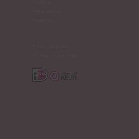
Resellers
Klantenservice
Verzenden
T. 085 - 06 56 272
info@dutchsprinkles.nl