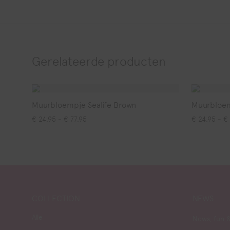
Gerelateerde producten
Muurbloempje Sealife Brown
Muurbloem
Prijsklasse: € 24,95 tot € 77,95
€
24,95
-
€
77,95
€
24,95
-
€
COLLECTION
NEWS
Alle
News, fun &