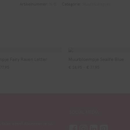
Artikelnummer:
N/B
Categorie:
Muurbloempjes
pje Fairy Raven Letter
Muurbloempje Sealife Blue
Prijsklasse: € 24,95 tot € 77,95
Prijsklasse: € 24
77,95
€
24,95
-
€
77,95
SOCIAL MEDIA
 facts lezen? Abonneer je op