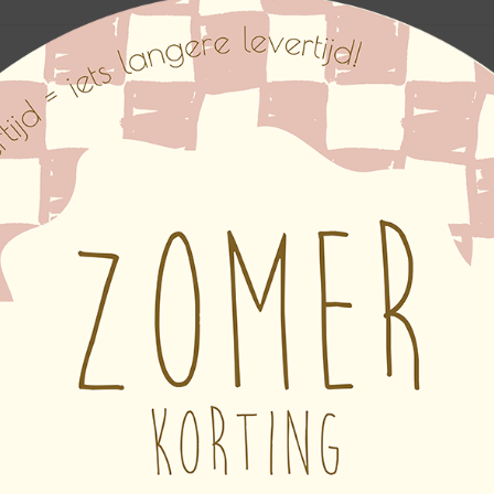
Beschrijving
Aanvullende informatie
 een muurbloempjes zoals deze Fairy Aurora. Het muurbloempje 
er van je kind en een kleine illustratie uit de Fairy collectie.
in muurdecoratie, wij hebben dit product speciaal ontwikkeld 
 het een persoonlijk tintje. De muurbloem kun je mooi aan de 
plank neerzetten. De muurbloempjes zijn leuk voor de allerkl
ind. Om de Fairy sfeer helemaal door te voeren op de kinderk
tie te bestellen. Onderaan deze pagina vind je gerelateerde pr
 dik in een bloemvorm gefreesd en voorzien van een prachtige 
mpje ontvang je een los ophangsetje die je eenvoudig op de ac
op aan het meegeleverde ophanghaakje. Liever het muurbloemp
e kiezen voor een indoor dubbelzijdige tape verkrijgbaar bij el