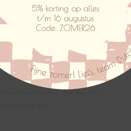
van de muurbloem?
 van het muurbloempje kiezen. Vervolgens is er een tekstvak, hi
laten passen?
aan laten passen dus ook die van de muurbloempjes. Geef dan dui
dat is onze service!
80 cm, 70 cm, 60 cm, 50 cm, 40cm, 30cm, 20cm
Multi color, Roze, Terra