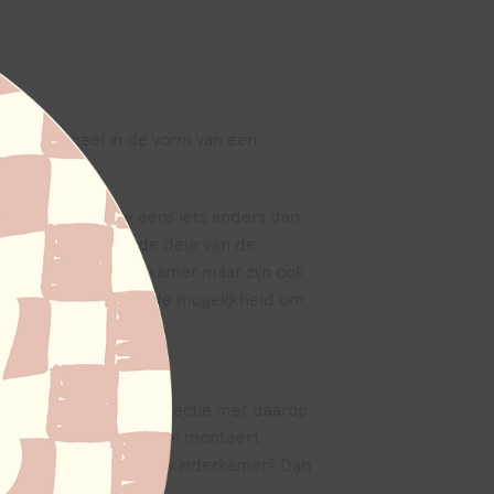
is een paneel in de vorm van een
voor iedereen die eens iets anders dan
muur hangen, of op de deur van de
einsten op de babykamer maar zijn ook
amer heb je ook nog de mogelijkheid om
oducten.
print uit de Dino collectie met daarop
hterzijde van het paneel monteert.
je op de deur van de kinderkamer? Dan
ke bouwmarkt.