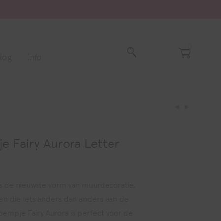
0
log
Info
e Fairy Aurora Letter
Prijsklasse:
€ 24,95
tot
€ 77,95
 de nieuwste vorm van muurdecoratie,
en die iets anders dan anders aan de
oempje Fairy Aurora is perfect voor de