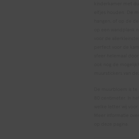
kinderkamer met dus
elfjes houden. De 
hangen, of op de de
op een wandplank n
voor de allerkleins
perfect voor de kam
sfeer helemaal door
ook nog de mogelij
muurstickers van dez
De muurbloem is te 
80 centimeter. In he
welke letter wij vo
Meer informatie ove
op deze pagina.