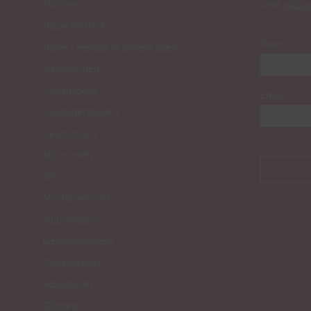
Klokken
onze
nieuw
Hippe leerklok
Naam
Hippe Leerklok in andere talen
Naamborden
Uithangbord
Email
Containerstickers
Deurbordjes
Muurcirkels
Set
Muurbloempjes
Muurstickers
Geboortecirkels
Onderzetters
Accessoires
Giftcards