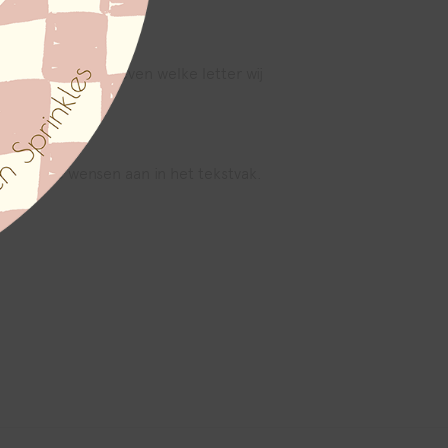
erin kun je aangeven welke letter wij
delijk je wensen aan in het tekstvak.