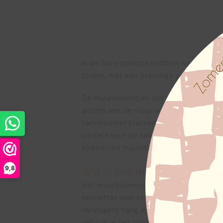
In de Fairy collectie hebben we nu ook
bloem, met een prachtige print met de lett
De muurbloempjes zijn een nieuwe vorm 
anders aan de muur wil. De letter geeft
kamerkamer plakken of leuk op een wand
perfect voor de kamer van een groter k
klokken en muurstickers uit deze collec
9,8
Wat is een muurbloempje?
Het muurbloempje is een paneel van 5mm
een letter naar keuze. Bij het muurbloe
Vervolgens hang je het muurbloempje 
gebruik je het ophangsetje niet en kun j