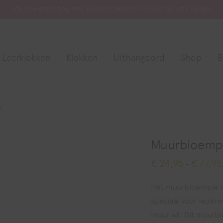
5% zomerkorting met code ZOMER26 | Levertijd iets langer
Leerklokken
Klokken
Uithangbord
Shop
B
r
Muurbloempj
€
24,95
€
77,95
-
Het muurbloempje is
speciaal voor iedere
muur wil! Dit muurbl