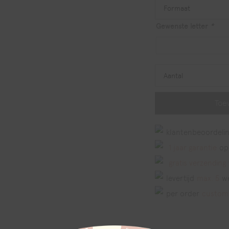
Formaat
Gewenste letter
*
Aantal
Toe
klantenbeoordelin
1 jaar garantie
op
gratis verzending
levertijd
max. 5
w
per order
custom