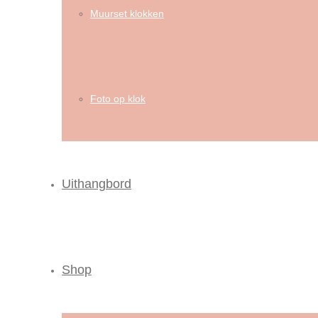
Muurset klokken
Foto op klok
Uithangbord
Shop