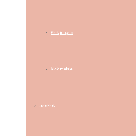
Klok jongen
Klok meisje
Leerklok