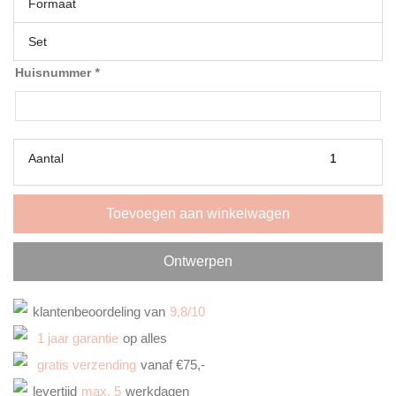
Formaat
Set
Huisnummer
*
Aantal
Toevoegen aan winkelwagen
Ontwerpen
klantenbeoordeling van
9,8/10
1 jaar garantie
op alles
gratis verzending
vanaf €75,-
levertijd
max. 5
werkdagen