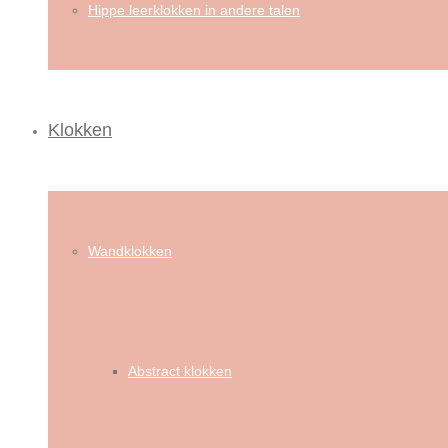
Hippe leerklokken in andere talen
Klokken
Wandklokken
Abstract klokken