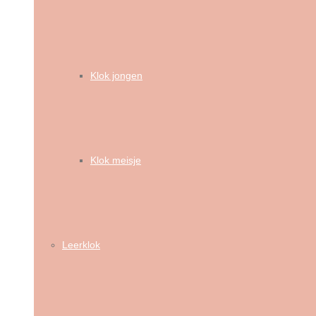
Klok jongen
Klok meisje
Leerklok