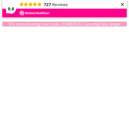
×
727
Reviews
9,8
5% zomerkorting met code ZOMER26 | Levertijd iets langer