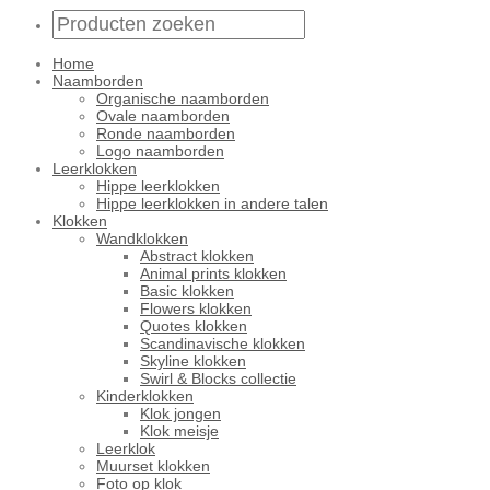
Home
Naamborden
Organische naamborden
Ovale naamborden
Ronde naamborden
Logo naamborden
Leerklokken
Hippe leerklokken
Hippe leerklokken in andere talen
Klokken
Wandklokken
Abstract klokken
Animal prints klokken
Basic klokken
Flowers klokken
Quotes klokken
Scandinavische klokken
Skyline klokken
Swirl & Blocks collectie
Kinderklokken
Klok jongen
Klok meisje
Leerklok
Muurset klokken
Foto op klok