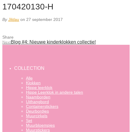
170420130-H
By
Jildau
on 27 september 2017
Share
Blog #4: Nieuwe kinderklokken collectie!
Next
COLLECTION
Alle
Klokken
Hippe leerklok
Hippe Leerklok in andere talen
Naamborden
Uithangbord
Containerstickers
Deurbordjes
Muurcirkels
Set
Muurbloempjes
Muurstickers