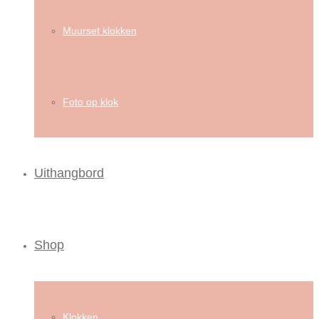
Muurset klokken
Foto op klok
Uithangbord
Shop
Klokken