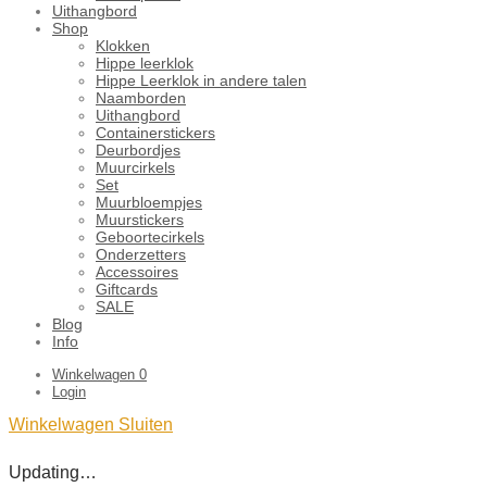
Uithangbord
Shop
Klokken
Hippe leerklok
Hippe Leerklok in andere talen
Naamborden
Uithangbord
Containerstickers
Deurbordjes
Muurcirkels
Set
Muurbloempjes
Muurstickers
Geboortecirkels
Onderzetters
Accessoires
Giftcards
SALE
Blog
Info
Winkelwagen
0
Login
Winkelwagen
Sluiten
Updating…