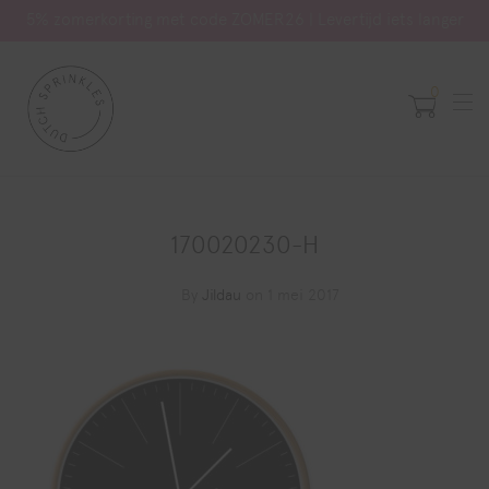
5% zomerkorting met code ZOMER26 | Levertijd iets langer
0
170020230-H
By
Jildau
on 1 mei 2017