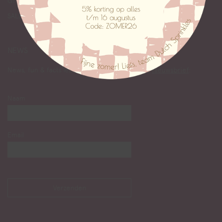
Giftcards
SALE
NEWS
News, fun & facts lezen? Abonneer je op onze
nieuwsbrief
:
Naam
Email