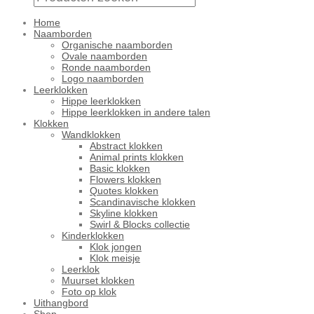
Home
Naamborden
Organische naamborden
Ovale naamborden
Ronde naamborden
Logo naamborden
Leerklokken
Hippe leerklokken
Hippe leerklokken in andere talen
Klokken
Wandklokken
Abstract klokken
Animal prints klokken
Basic klokken
Flowers klokken
Quotes klokken
Scandinavische klokken
Skyline klokken
Swirl & Blocks collectie
Kinderklokken
Klok jongen
Klok meisje
Leerklok
Muurset klokken
Foto op klok
Uithangbord
Shop