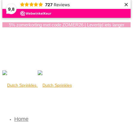
×
727
Reviews
9,8
5% zomerkorting met code ZOMER26 | Levertijd iets langer
Home