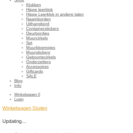
Klokken
Hippe leerklok
Hippe Leerklok in andere talen
Naamborden
Uithangbord
Containerstickers
Deurbordjes
Muurcirkels
Set
Muurbloempjes
Muurstickers
Geboortecirkels
Onderzetters
Accessoires
Giftcards
SALE
Blog
Info
Winkelwagen
0
Login
Winkelwagen
Sluiten
Updating…