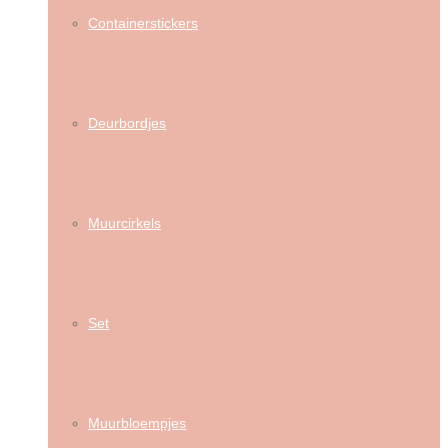
Containerstickers
Deurbordjes
Muurcirkels
Set
Muurbloempjes