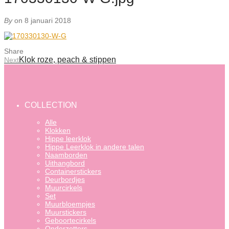
By
on 8 januari 2018
Share
Klok roze, peach & stippen
Next
COLLECTION
Alle
Klokken
Hippe leerklok
Hippe Leerklok in andere talen
Naamborden
Uithangbord
Containerstickers
Deurbordjes
Muurcirkels
Set
Muurbloempjes
Muurstickers
Geboortecirkels
Onderzetters