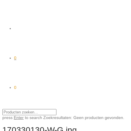
0
0
press
Enter
to search
Zoekresultaten:
Geen producten gevonden.
170330130-W-G.jpg