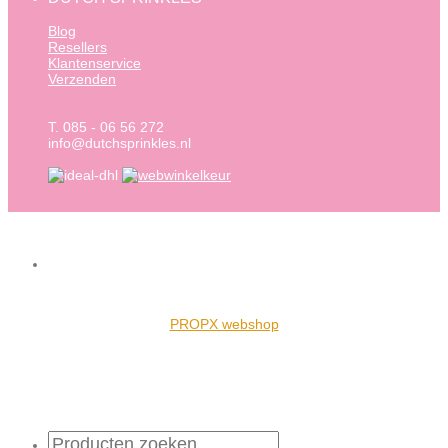
Blog
Resellers
Klantenservice
Verzenden
T. 085 - 06 56 272
info@dutchsprinkles.nl
PROPX webshop