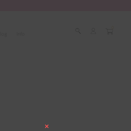
0
log
Info
Close