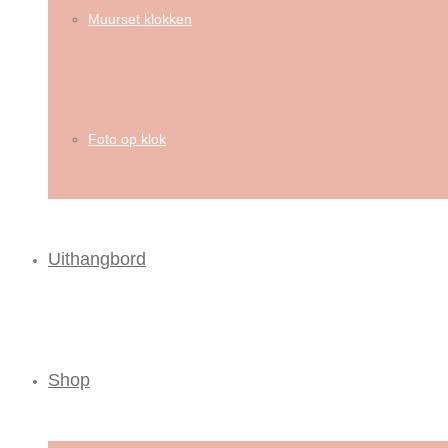
Muurset klokken
Foto op klok
Uithangbord
Shop