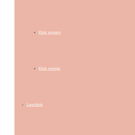
Klok jongen
Klok meisje
Leerklok