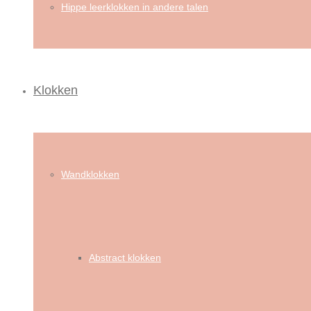
Hippe leerklokken in andere talen
Klokken
Wandklokken
Abstract klokken