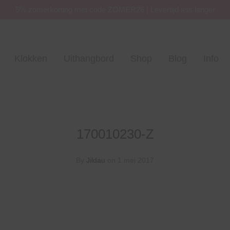
5% zomerkorting met code ZOMER26 | Levertijd iets langer
Klokken
Uithangbord
Shop
Blog
Info
170010230-Z
By
Jildau
on 1 mei 2017