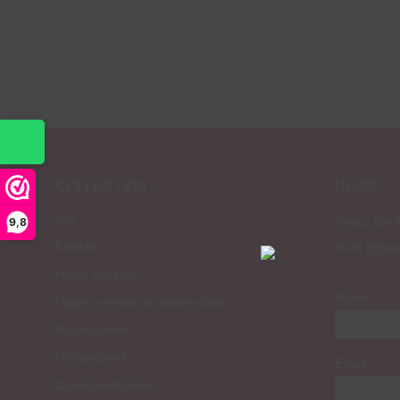
COLLECTION
NEWS
Alle
News, fun &
9,8
Klokken
onze
nieuw
Hippe leerklok
Naam
Hippe Leerklok in andere talen
Naamborden
Uithangbord
Email
Containerstickers