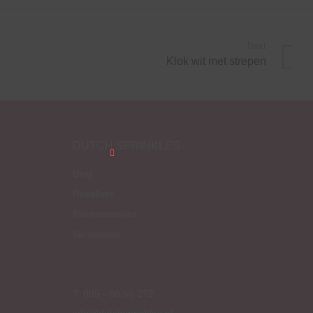
Next
Klok wit met strepen
DUTCH SPRINKLES
Close
this
Blog
module
Resellers
Klantenservice
Verzenden
T. 085 - 06 56 272