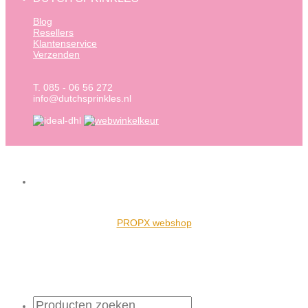
Blog
Resellers
Klantenservice
Verzenden
T. 085 - 06 56 272
info@dutchsprinkles.nl
PROPX webshop