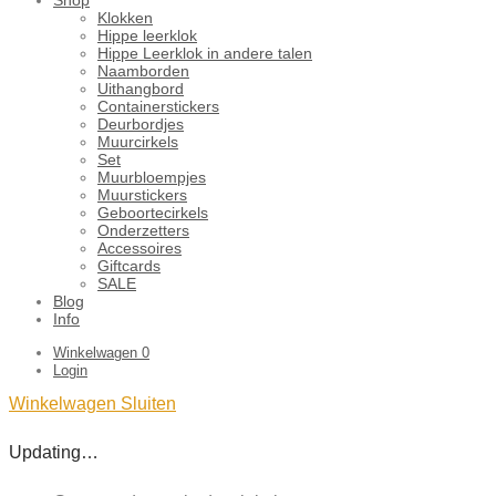
Klokken
Hippe leerklok
Hippe Leerklok in andere talen
Naamborden
Uithangbord
Containerstickers
Deurbordjes
Muurcirkels
Set
Muurbloempjes
Muurstickers
Geboortecirkels
Onderzetters
Accessoires
Giftcards
SALE
Blog
Info
Winkelwagen
0
Login
Winkelwagen
Sluiten
Updating…