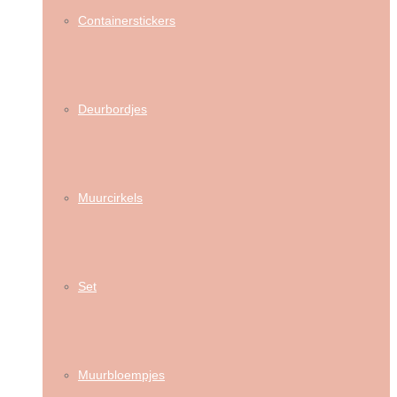
Containerstickers
Deurbordjes
Muurcirkels
Set
Muurbloempjes