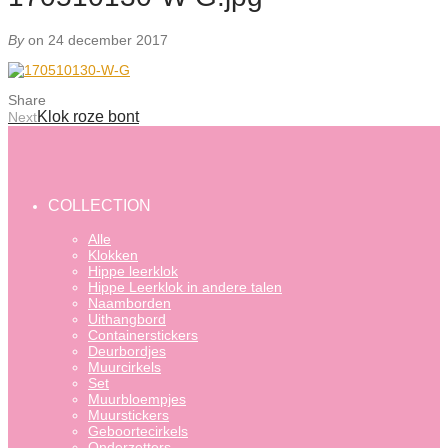
By
on 24 december 2017
Share
Klok roze bont
Next
COLLECTION
Alle
Klokken
Hippe leerklok
Hippe Leerklok in andere talen
Naamborden
Uithangbord
Containerstickers
Deurbordjes
Muurcirkels
Set
Muurbloempjes
Muurstickers
Geboortecirkels
Onderzetters