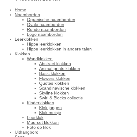
Home
Naamborden
Organische naamborden
Ovale naamborden
Ronde naamborden
Logo naamborden
Leerklokken
Hippe leerklokken
Hippe leerklokken in andere talen
Klokken
Wandklokken
Abstract klokken
Animal prints klokken
Basic klokken
Flowers klokken
Quotes klokken
Scandinavische klokken
Skyline klokken
Swirl & Blocks collectie
Kinderklokken
Klok jongen
Klok meisje
Leerklok
Muurset klokken
Foto op klok
Uithangbord
Shop