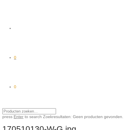
0
0
press
Enter
to search
Zoekresultaten:
Geen producten gevonden.
170510130-W-G.jpg