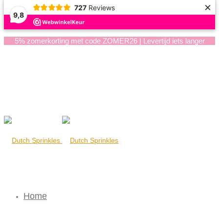
×
727
Reviews
9,8
5% zomerkorting met code ZOMER26 | Levertijd iets langer
Home