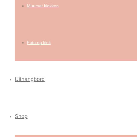
Muurset klokken
Foto op klok
Uithangbord
Shop