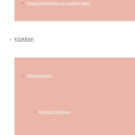
Hippe leerklokken in andere talen
Klokken
Wandklokken
Abstract klokken