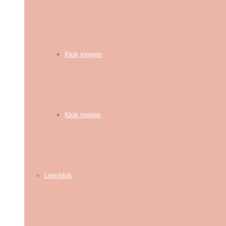
Klok jongen
Klok meisje
Leerklok