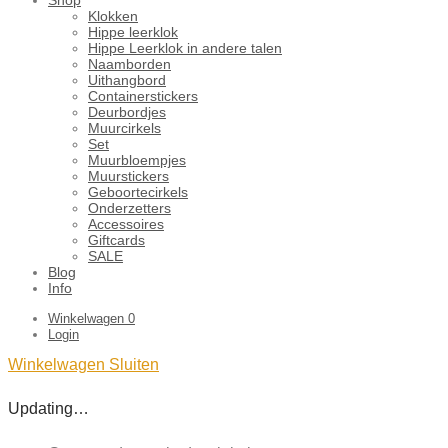
Klokken
Hippe leerklok
Hippe Leerklok in andere talen
Naamborden
Uithangbord
Containerstickers
Deurbordjes
Muurcirkels
Set
Muurbloempjes
Muurstickers
Geboortecirkels
Onderzetters
Accessoires
Giftcards
SALE
Blog
Info
Winkelwagen
0
Login
Winkelwagen
Sluiten
Updating…