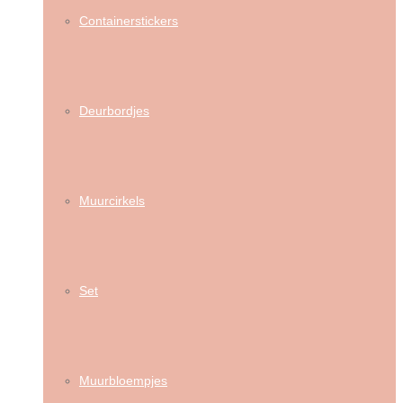
Containerstickers
Deurbordjes
Muurcirkels
Set
Muurbloempjes