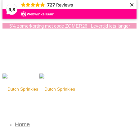
×
727
Reviews
9,8
5% zomerkorting met code ZOMER26 | Levertijd iets langer
Home