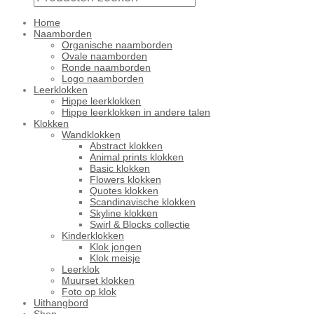
Home
Naamborden
Organische naamborden
Ovale naamborden
Ronde naamborden
Logo naamborden
Leerklokken
Hippe leerklokken
Hippe leerklokken in andere talen
Klokken
Wandklokken
Abstract klokken
Animal prints klokken
Basic klokken
Flowers klokken
Quotes klokken
Scandinavische klokken
Skyline klokken
Swirl & Blocks collectie
Kinderklokken
Klok jongen
Klok meisje
Leerklok
Muurset klokken
Foto op klok
Uithangbord
Shop