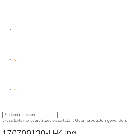
0
0
press
Enter
to search
Zoekresultaten:
Geen producten gevonden.
170700130-H-K.jpg