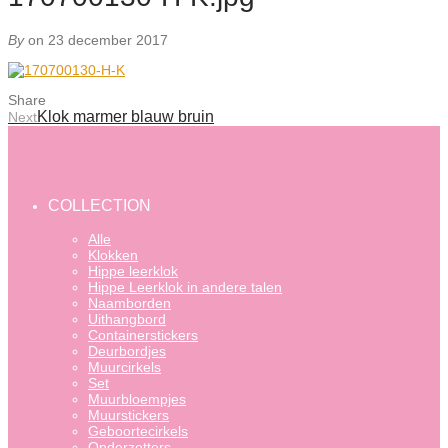
By
on 23 december 2017
Share
Klok marmer blauw bruin
Next
COLLECTION
Alle
Klokken
Hippe leerklok
Hippe Leerklok in andere talen
Naamborden
Uithangbord
Containerstickers
Deurbordjes
Muurcirkels
Set
Muurbloempjes
Muurstickers
Geboortecirkels
Onderzetters