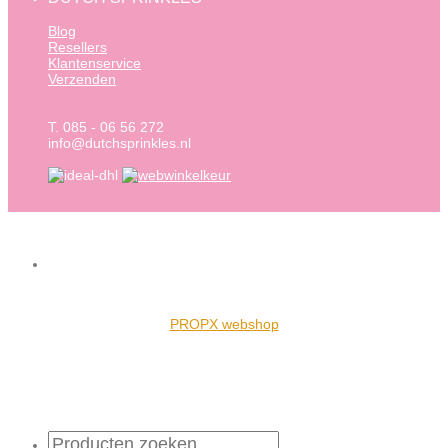
Blog
Resellers
Klantenservice
Verzenden
T. 085 - 06 56 272
info@dutchsprinkles.nl
PROPX webshop