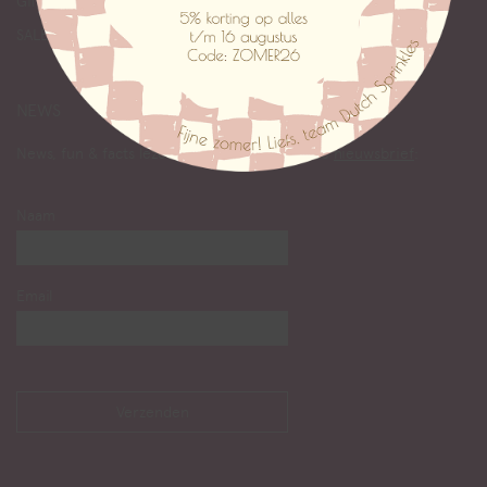
Giftcards
SALE
NEWS
News, fun & facts lezen? Abonneer je op onze
nieuwsbrief
:
Naam
Email