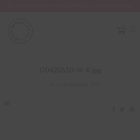
5% zomerkorting met code ZOMER26 | Levertijd iets langer
0
170420530-W-K.jpg
By
on 23 december 2017