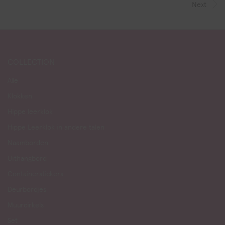
Next
COLLECTION
Alle
Klokken
Hippe leerklok
Hippe Leerklok in andere talen
Naamborden
Uithangbord
Containerstickers
Deurbordjes
Muurcirkels
Set