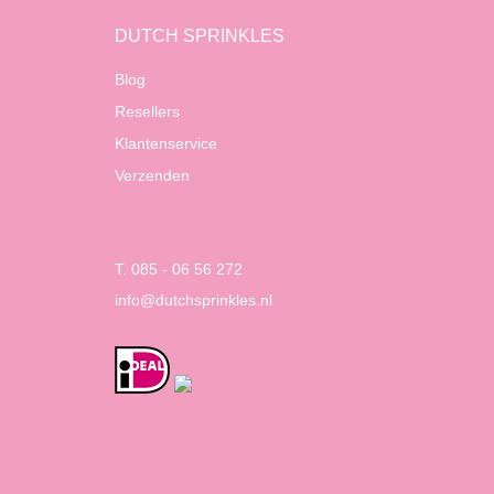
DUTCH SPRINKLES
Blog
Resellers
Klantenservice
Verzenden
T. 085 - 06 56 272
info@dutchsprinkles.nl