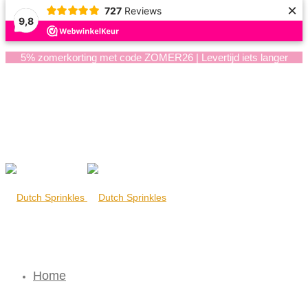
×
727
Reviews
9,8
5% zomerkorting met code ZOMER26 | Levertijd iets langer
Home