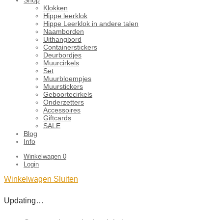
Klokken
Hippe leerklok
Hippe Leerklok in andere talen
Naamborden
Uithangbord
Containerstickers
Deurbordjes
Muurcirkels
Set
Muurbloempjes
Muurstickers
Geboortecirkels
Onderzetters
Accessoires
Giftcards
SALE
Blog
Info
Winkelwagen
0
Login
Winkelwagen
Sluiten
Updating…