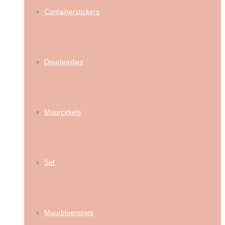
Containerstickers
Deurbordjes
Muurcirkels
Set
Muurbloempjes