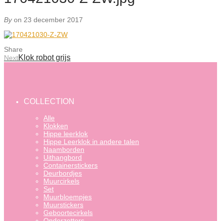
By
on 23 december 2017
Share
Klok robot grijs
Next
COLLECTION
Alle
Klokken
Hippe leerklok
Hippe Leerklok in andere talen
Naamborden
Uithangbord
Containerstickers
Deurbordjes
Muurcirkels
Set
Muurbloempjes
Muurstickers
Geboortecirkels
Onderzetters