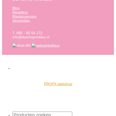
Blog
Resellers
Klantenservice
Verzenden
T. 085 - 06 56 272
info@dutchsprinkles.nl
PROPX webshop