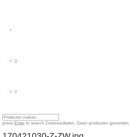
0
0
press
Enter
to search
Zoekresultaten:
Geen producten gevonden.
170421030-Z-ZW.jpg