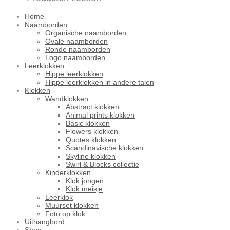
Home
Naamborden
Organische naamborden
Ovale naamborden
Ronde naamborden
Logo naamborden
Leerklokken
Hippe leerklokken
Hippe leerklokken in andere talen
Klokken
Wandklokken
Abstract klokken
Animal prints klokken
Basic klokken
Flowers klokken
Quotes klokken
Scandinavische klokken
Skyline klokken
Swirl & Blocks collectie
Kinderklokken
Klok jongen
Klok meisje
Leerklok
Muurset klokken
Foto op klok
Uithangbord
Shop