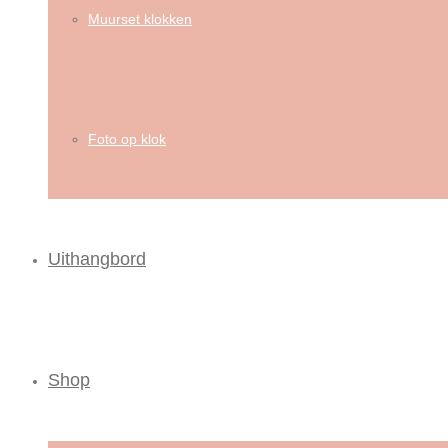
Muurset klokken
Foto op klok
Uithangbord
Shop