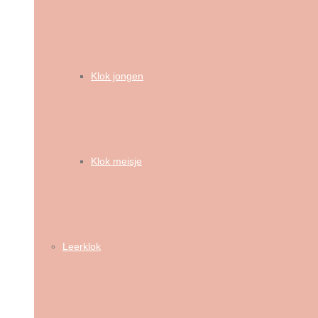
Klok jongen
Klok meisje
Leerklok