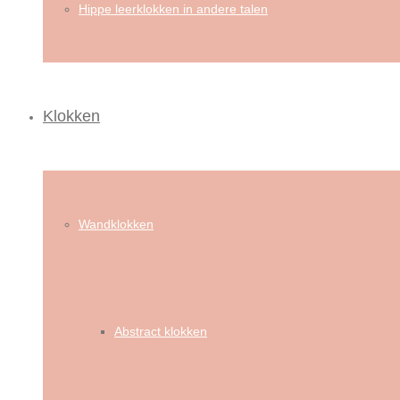
Hippe leerklokken in andere talen
Klokken
Wandklokken
Abstract klokken