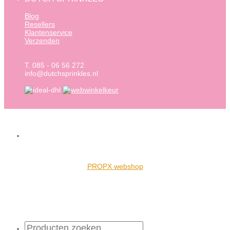
Blog
Resellers
Klantenservice
Verzenden
T. 085 - 06 56 272
info@dutchsprinkles.nl
PROPX webshop