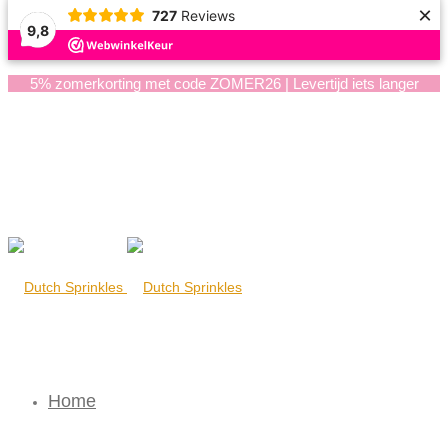
×
727
Reviews
9,8
5% zomerkorting met code ZOMER26 | Levertijd iets langer
Home