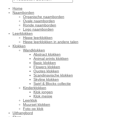
Home
Naamborden
Organische naamborden
Ovale naamborden
Ronde naamborden
Logo naamborden
Leerklokken
Hippe leerklokken
Hippe leerklokken in andere talen
Klokken
Wandklokken
Abstract klokken
Animal prints klokken
Basic klokken
Flowers klokken
Quotes klokken
Scandinavische klokken
Skyline klokken
Swirl & Blocks collectie
Kinderklokken
Klok jongen
Klok meisje
Leerklok
Muurset klokken
Foto op klok
Uithangbord
Shop