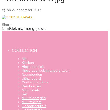
By
on 22 december 2017
Share
Klok marmer grijs wit
Next
COLLECTION
Alle
Klokken
Hippe leerklok
Hippe Leerklok in andere talen
Naamborden
Uithangbord
Containerstickers
Deurbordjes
Muurcirkels
Set
Muurbloempjes
Muurstickers
Geboortecirkels
Onderzetters