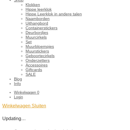
Klokken
Hippe leerklok
Hippe Leerklok in andere talen
Naamborden
Uithangbord
Containerstickers
Deurbordjes
Muurcirkels
Set
Muurbloempjes
Muurstickers
Geboortecirkels
Onderzetters
Accessoires
Giftcards
SALE
Blog
Info
Winkelwagen
0
Login
Winkelwagen
Sluiten
Updating…