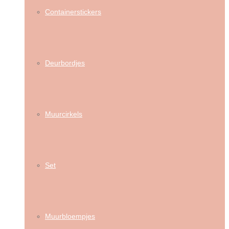
Containerstickers
Deurbordjes
Muurcirkels
Set
Muurbloempjes