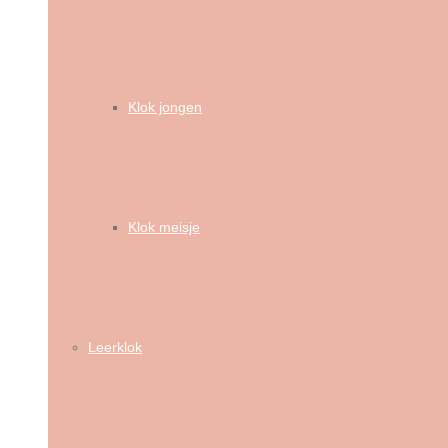
Klok jongen
Klok meisje
Leerklok