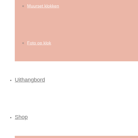
Muurset klokken
Foto op klok
Uithangbord
Shop