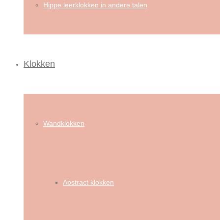
Hippe leerklokken in andere talen
Klokken
Wandklokken
Abstract klokken