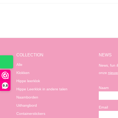
COLLECTION
NEWS
Alle
News, fun &
Klokken
onze
nieuw
Hippe leerklok
9,8
Naam
Hippe Leerklok in andere talen
Naamborden
Uithangbord
Email
Containerstickers