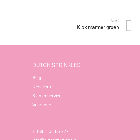
Next
Klok marmer groen
DUTCH SPRINKLES
Blog
Resellers
Klantenservice
Verzenden
T. 085 - 06 56 272