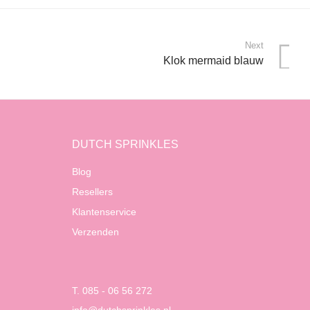
Next
Klok mermaid blauw
DUTCH SPRINKLES
Blog
Resellers
Klantenservice
Verzenden
T. 085 - 06 56 272