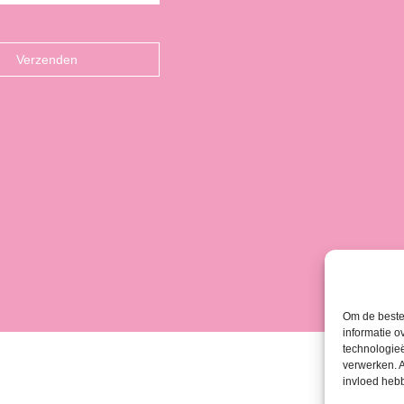
Om de beste 
informatie o
technologieë
verwerken. A
invloed heb