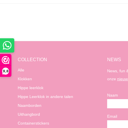
COLLECTION
NEWS
Alle
News, fun &
9,8
Klokken
onze
nieuw
Hippe leerklok
Naam
Hippe Leerklok in andere talen
Naamborden
Uithangbord
Email
Containerstickers