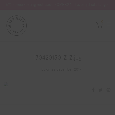
5% zomerkorting met code ZOMER26 | Levertijd iets langer
0
170420130-Z-Z.jpg
By
on 22 december 2017