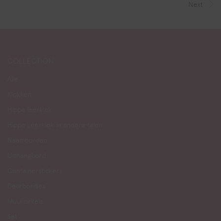
Next
COLLECTION
Alle
Klokken
Hippe leerklok
Hippe Leerklok in andere talen
Naamborden
Uithangbord
Containerstickers
Deurbordjes
Muurcirkels
Set