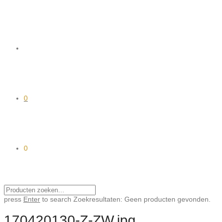
0
0
press
Enter
to search
Zoekresultaten:
Geen producten gevonden.
170420130-Z-ZW.jpg