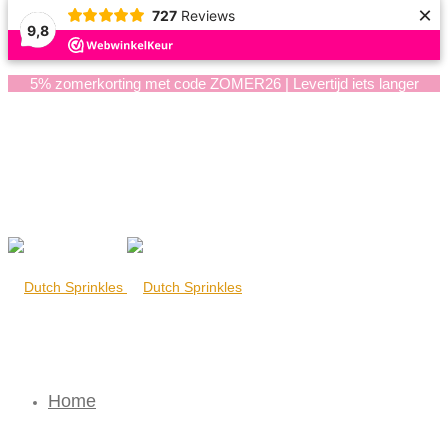
×
727
Reviews
9,8
5% zomerkorting met code ZOMER26 | Levertijd iets langer
Home