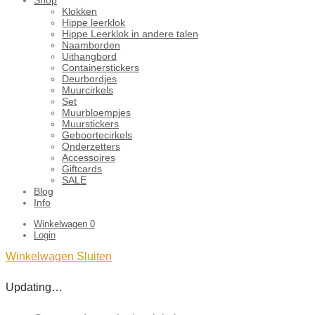
Klokken
Hippe leerklok
Hippe Leerklok in andere talen
Naamborden
Uithangbord
Containerstickers
Deurbordjes
Muurcirkels
Set
Muurbloempjes
Muurstickers
Geboortecirkels
Onderzetters
Accessoires
Giftcards
SALE
Blog
Info
Winkelwagen
0
Login
Winkelwagen
Sluiten
Updating…