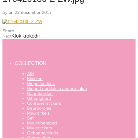
By
on 22 december 2017
Share
Klok krokodil
Next
COLLECTION
Alle
Klokken
Hippe leerklok
Hippe Leerklok in andere talen
Naamborden
Uithangbord
Containerstickers
Deurbordjes
Muurcirkels
Set
Muurbloempjes
Muurstickers
Geboortecirkels
Onderzetters