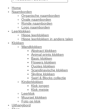
Home
Naamborden
Organische naamborden
Ovale naamborden
Ronde naamborden
Logo naamborden
Leerklokken
Hippe leerklokken
Hippe leerklokken in andere talen
Klokken
Wandklokken
Abstract klokken
Animal prints klokken
Basic klokken
Flowers klokken
Quotes klokken
Scandinavische klokken
Skyline klokken
Swirl & Blocks collectie
Kinderklokken
Klok jongen
Klok meisje
Leerklok
Muurset klokken
Foto op klok
Uithangbord
Shop