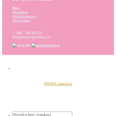
Blog
Resellers
Klantenservice
Verzenden
T. 085 - 06 56 272
info@dutchsprinkles.nl
PROPX webshop