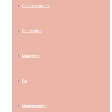
Containerstickers
Deurbordjes
Muurcirkels
Set
Muurbloempjes