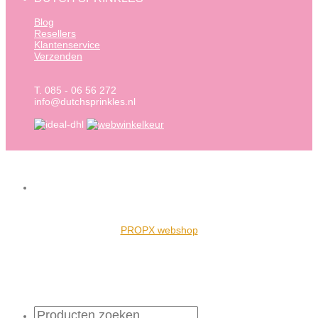
Blog
Resellers
Klantenservice
Verzenden
T. 085 - 06 56 272
info@dutchsprinkles.nl
PROPX webshop