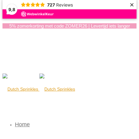
×
727
Reviews
9,8
5% zomerkorting met code ZOMER26 | Levertijd iets langer
Home