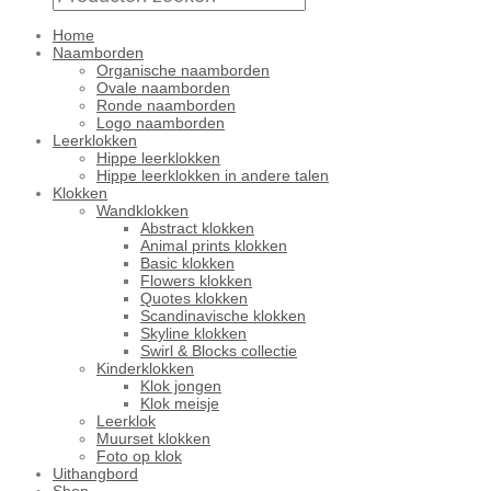
Home
Naamborden
Organische naamborden
Ovale naamborden
Ronde naamborden
Logo naamborden
Leerklokken
Hippe leerklokken
Hippe leerklokken in andere talen
Klokken
Wandklokken
Abstract klokken
Animal prints klokken
Basic klokken
Flowers klokken
Quotes klokken
Scandinavische klokken
Skyline klokken
Swirl & Blocks collectie
Kinderklokken
Klok jongen
Klok meisje
Leerklok
Muurset klokken
Foto op klok
Uithangbord
Shop