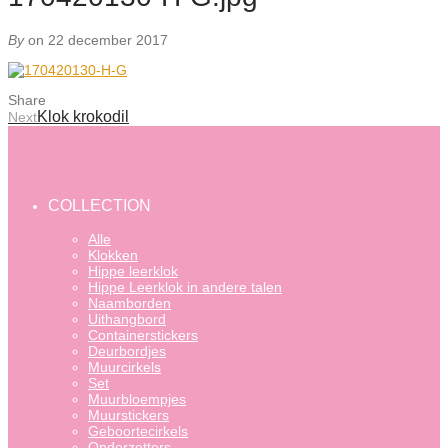
By
on 22 december 2017
Share
Klok krokodil
Next
COLLECTION
Alle
Klokken
Hippe leerklok
Hippe Leerklok in andere talen
Naamborden
Uithangbord
Containerstickers
Deurbordjes
Muurcirkels
Set
Muurbloempjes
Muurstickers
Geboortecirkels
Onderzetters