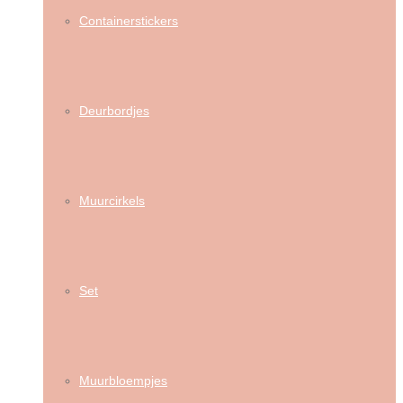
Containerstickers
Deurbordjes
Muurcirkels
Set
Muurbloempjes