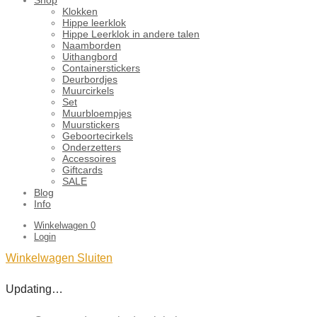
Klokken
Hippe leerklok
Hippe Leerklok in andere talen
Naamborden
Uithangbord
Containerstickers
Deurbordjes
Muurcirkels
Set
Muurbloempjes
Muurstickers
Geboortecirkels
Onderzetters
Accessoires
Giftcards
SALE
Blog
Info
Winkelwagen
0
Login
Winkelwagen
Sluiten
Updating…