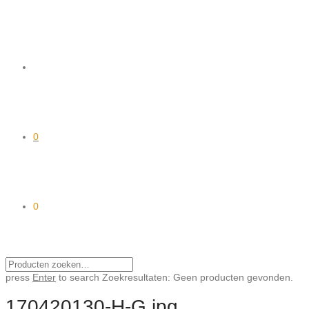
0
0
press
Enter
to search
Zoekresultaten:
Geen producten gevonden.
170420130-H-G.jpg