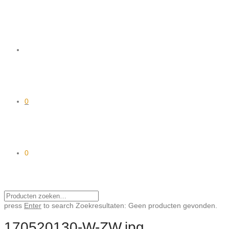
0
0
press
Enter
to search
Zoekresultaten:
Geen producten gevonden.
170520130-W-ZW.jpg