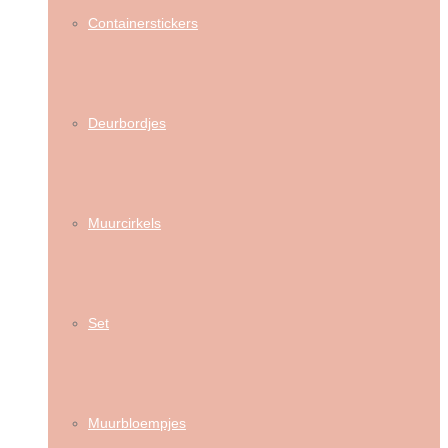
Containerstickers
Deurbordjes
Muurcirkels
Set
Muurbloempjes