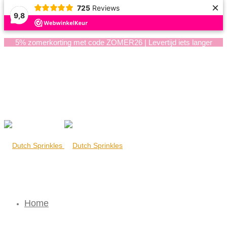
×
725
Reviews
9,8
5% zomerkorting met code ZOMER26 | Levertijd iets langer
Home