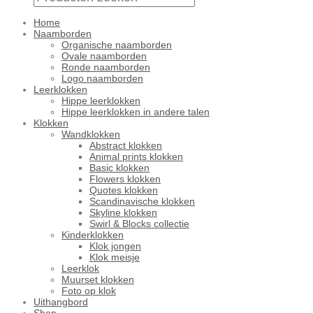
Home
Naamborden
Organische naamborden
Ovale naamborden
Ronde naamborden
Logo naamborden
Leerklokken
Hippe leerklokken
Hippe leerklokken in andere talen
Klokken
Wandklokken
Abstract klokken
Animal prints klokken
Basic klokken
Flowers klokken
Quotes klokken
Scandinavische klokken
Skyline klokken
Swirl & Blocks collectie
Kinderklokken
Klok jongen
Klok meisje
Leerklok
Muurset klokken
Foto op klok
Uithangbord
Shop