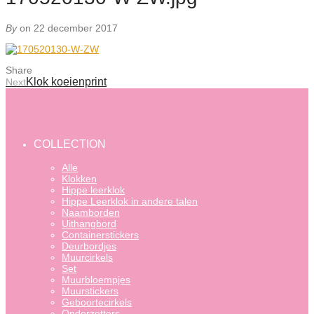
By
on 22 december 2017
Share
Klok koeienprint
Next
COLLECTION
Alle
Klokken
Hippe leerklok
Hippe Leerklok in andere talen
Naamborden
Uithangbord
Containerstickers
Deurbordjes
Muurcirkels
Set
Muurbloempjes
Muurstickers
Geboortecirkels
Onderzetters