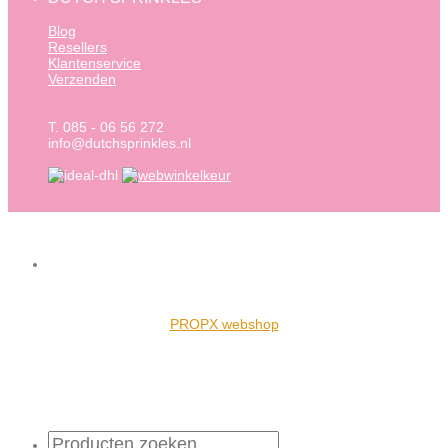
Blog
Resellers
Klantenservice
Verzenden
T. 085 - 06 56 272
info@dutchsprinkles.nl
PROPX webshop