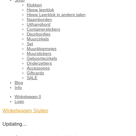
Klokken
Hippe leerklok
Hippe Leerklok in andere talen
Naamborden
Uithangbord
Containerstickers
Deurbordjes
Muurcirkels
Set
Muurbloempjes
Muurstickers
Geboortecirkels
Onderzetters
Accessoires
Giftcards
SALE
Blog
Info
Winkelwagen
0
Login
Winkelwagen
Sluiten
Updating…