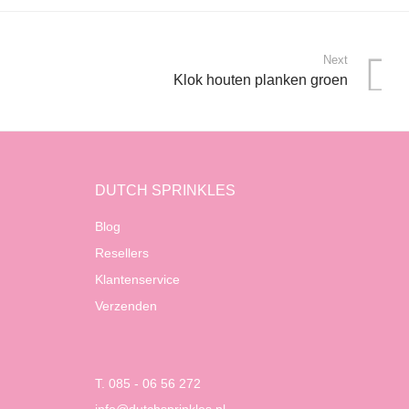
Next
Klok houten planken groen
DUTCH SPRINKLES
Blog
Resellers
Klantenservice
Verzenden
T. 085 - 06 56 272