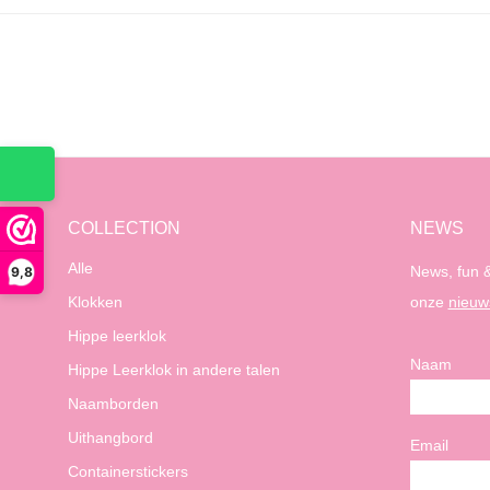
COLLECTION
NEWS
Alle
News, fun &
9,8
Klokken
onze
nieuw
Hippe leerklok
Naam
Hippe Leerklok in andere talen
Naamborden
Uithangbord
Email
Containerstickers