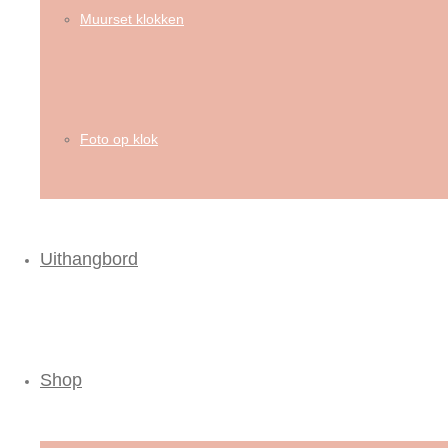
Muurset klokken
Foto op klok
Uithangbord
Shop