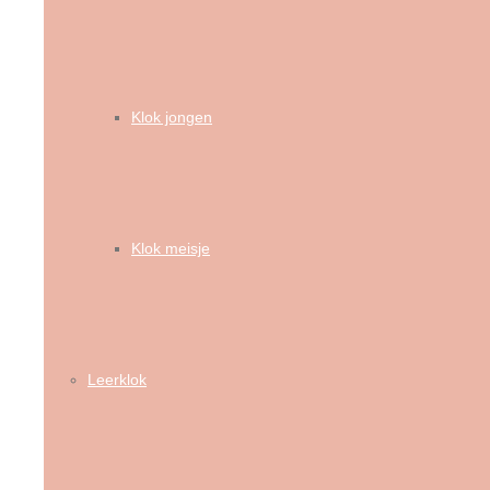
Klok jongen
Klok meisje
Leerklok