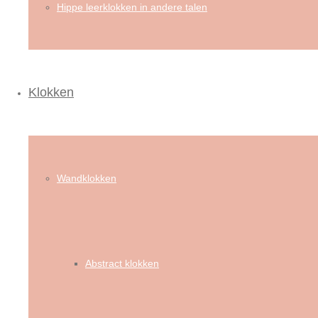
Hippe leerklokken in andere talen
Klokken
Wandklokken
Abstract klokken