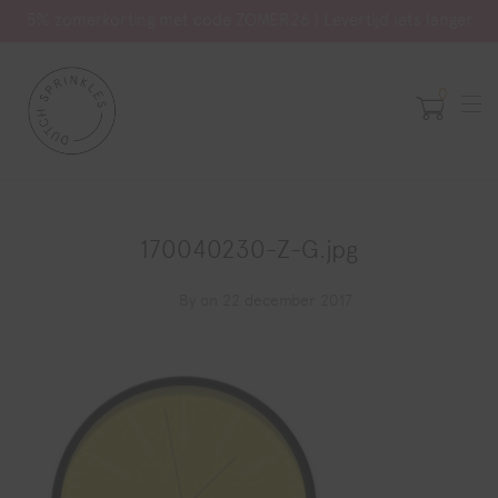
5% zomerkorting met code ZOMER26 | Levertijd iets langer
0
170040230-Z-G.jpg
By
on 22 december 2017