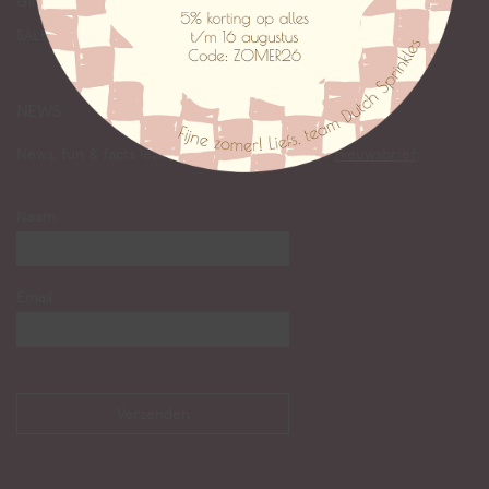
Giftcards
SALE
NEWS
News, fun & facts lezen? Abonneer je op onze
nieuwsbrief
:
Naam
Email