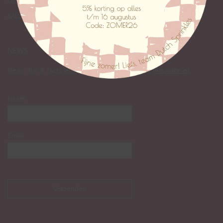
Giftcards
SALE
NEWS
News, fun & facts lezen? Abonneer je op onze
nieuwsbrief
:
Naam
Email