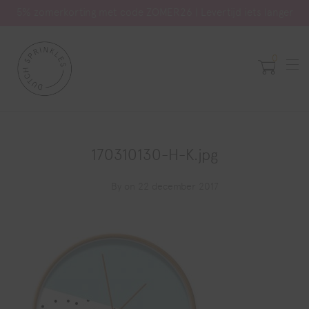
5% zomerkorting met code ZOMER26 | Levertijd iets langer
0
170310130-H-K.jpg
By
on 22 december 2017