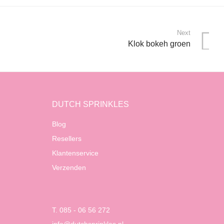
Next
Klok bokeh groen
DUTCH SPRINKLES
Blog
Resellers
Klantenservice
Verzenden
T. 085 - 06 56 272