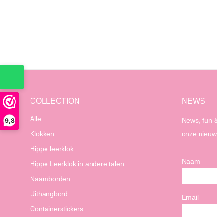
COLLECTION
NEWS
Alle
News, fun &
9,8
Klokken
onze
nieuw
Hippe leerklok
Naam
Hippe Leerklok in andere talen
Naamborden
Uithangbord
Email
Containerstickers