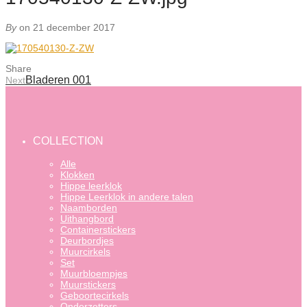
By
on 21 december 2017
Share
Bladeren 001
Next
COLLECTION
Alle
Klokken
Hippe leerklok
Hippe Leerklok in andere talen
Naamborden
Uithangbord
Containerstickers
Deurbordjes
Muurcirkels
Set
Muurbloempjes
Muurstickers
Geboortecirkels
Onderzetters