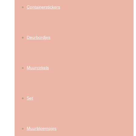
Containerstickers
Deurbordjes
Muurcirkels
Set
Muurbloempjes