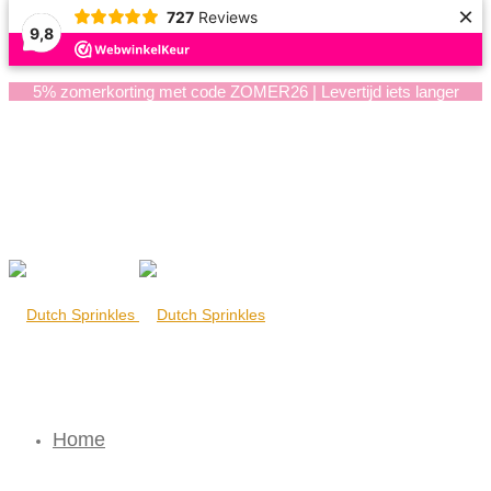
×
727
Reviews
9,8
5% zomerkorting met code ZOMER26 | Levertijd iets langer
Home