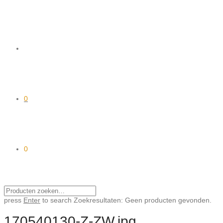
0
0
press
Enter
to search
Zoekresultaten:
Geen producten gevonden.
170540130-Z-ZW.jpg