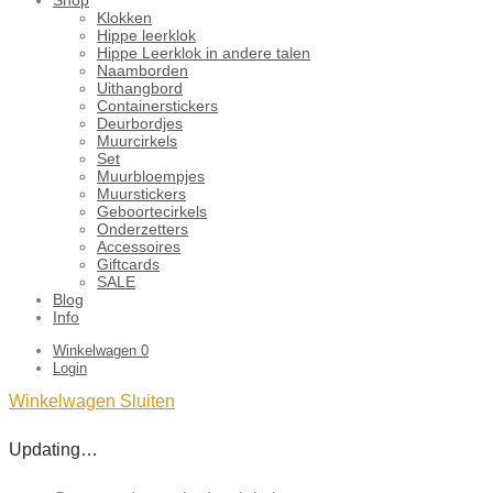
Klokken
Hippe leerklok
Hippe Leerklok in andere talen
Naamborden
Uithangbord
Containerstickers
Deurbordjes
Muurcirkels
Set
Muurbloempjes
Muurstickers
Geboortecirkels
Onderzetters
Accessoires
Giftcards
SALE
Blog
Info
Winkelwagen
0
Login
Winkelwagen
Sluiten
Updating…