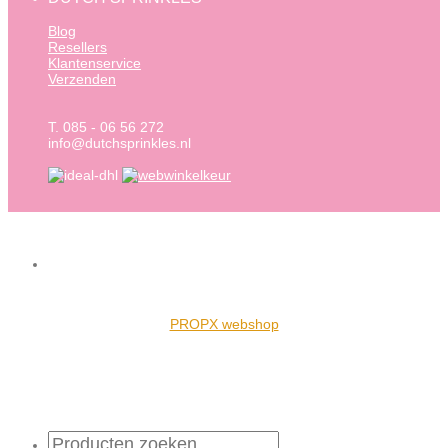
Blog
Resellers
Klantenservice
Verzenden
T. 085 - 06 56 272
info@dutchsprinkles.nl
PROPX webshop