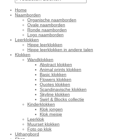
Home
Naamborden
Organische naamborden
Ovale naamborden
Ronde naamborden
Logo naamborden
Leerklokken
Hippe leerklokken
Hippe leerklokken in andere talen
Klokken
Wandklokken
Abstract klokken
Animal prints klokken
Basic klokken
Flowers klokken
Quotes klokken
Scandinavische klokken
Skyline klokken
Swirl & Blocks collectie
Kinderklokken
Klok jongen
Klok meisje
Leerklok
Muurset klokken
Foto op klok
Uithangbord
Shop